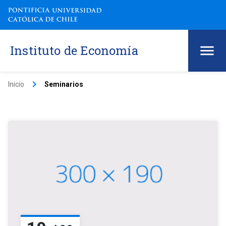
Instituto de Economía
keyboard_arrow_right
Inicio
Seminarios