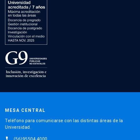
MESA CENTRAL
Teléfono para comunicarse con las distintas áreas de la
Universidad.
phone
(56)95504 4000