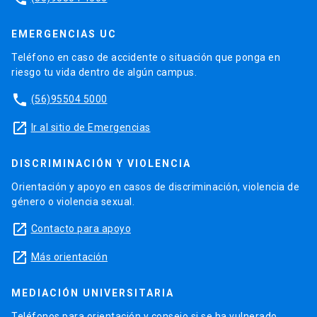
EMERGENCIAS UC
Teléfono en caso de accidente o situación que ponga en
riesgo tu vida dentro de algún campus.
phone
(56)95504 5000
launch
Ir al sitio de Emergencias
DISCRIMINACIÓN Y VIOLENCIA
Orientación y apoyo en casos de discriminación, violencia de
género o violencia sexual.
launch
Contacto para apoyo
launch
Más orientación
MEDIACIÓN UNIVERSITARIA
Teléfonos para orientación y consejo si se ha vulnerado