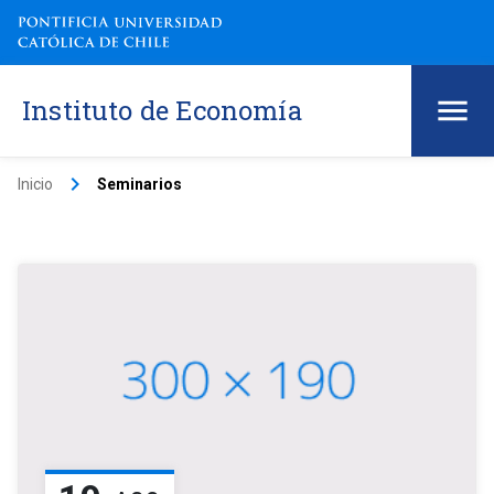
Instituto de Economía
keyboard_arrow_right
Inicio
Seminarios