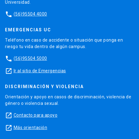
Universidad.
phone
(56)95504 4000
EMERGENCIAS UC
Teléfono en caso de accidente o situación que ponga en
riesgo tu vida dentro de algún campus.
phone
(56)95504 5000
launch
Ir al sitio de Emergencias
DISCRIMINACIÓN Y VIOLENCIA
Orientación y apoyo en casos de discriminación, violencia de
género o violencia sexual.
launch
Contacto para apoyo
launch
Más orientación