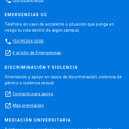
phone
EMERGENCIAS UC
Teléfono en caso de accidente o situación que ponga en
riesgo tu vida dentro de algún campus.
phone
(56)95504 5000
launch
Ir al sitio de Emergencias
DISCRIMINACIÓN Y VIOLENCIA
Orientación y apoyo en casos de discriminación, violencia de
género o violencia sexual.
launch
Contacto para apoyo
launch
Más orientación
MEDIACIÓN UNIVERSITARIA