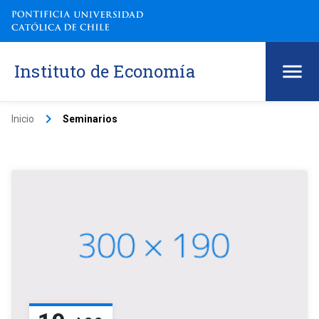
Instituto de Economía
keyboard_arrow_right
Inicio
Seminarios