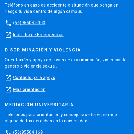
Teléfono en caso de accidente o situación que ponga en
riesgo tu vida dentro de algún campus.
phone
(56)95504 5000
launch
Ir al sitio de Emergencias
DISCRIMINACIÓN Y VIOLENCIA
Orientación y apoyo en casos de discriminación, violencia de
género o violencia sexual.
launch
Contacto para apoyo
launch
Más orientación
MEDIACIÓN UNIVERSITARIA
Teléfonos para orientación y consejo si se ha vulnerado
alguno de tus derechos en la universidad.
phone
(56)95504 1691