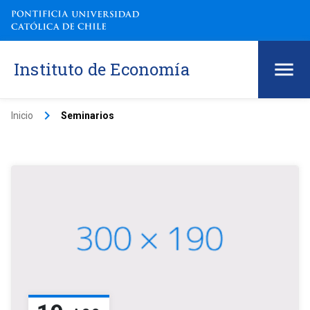
Instituto de Economía
keyboard_arrow_right
Inicio
Seminarios