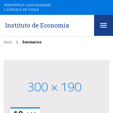
Instituto de Economía
keyboard_arrow_right
Inicio
Seminarios