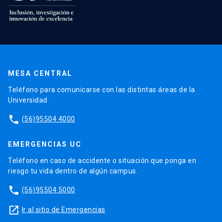
MESA CENTRAL
Teléfono para comunicarse con las distintas áreas de la
Universidad.
phone
(56)95504 4000
EMERGENCIAS UC
Teléfono en caso de accidente o situación que ponga en
riesgo tu vida dentro de algún campus.
phone
(56)95504 5000
launch
Ir al sitio de Emergencias