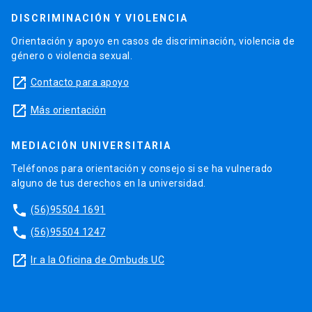
DISCRIMINACIÓN Y VIOLENCIA
Orientación y apoyo en casos de discriminación, violencia de
género o violencia sexual.
launch
Contacto para apoyo
launch
Más orientación
MEDIACIÓN UNIVERSITARIA
Teléfonos para orientación y consejo si se ha vulnerado
alguno de tus derechos en la universidad.
phone
(56)95504 1691
phone
(56)95504 1247
launch
Ir a la Oficina de Ombuds UC