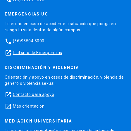
EMERGENCIAS UC
Teléfono en caso de accidente o situación que ponga en
riesgo tu vida dentro de algún campus.
phone
(56)95504 5000
launch
Ir al sitio de Emergencias
DISCRIMINACIÓN Y VIOLENCIA
Orientación y apoyo en casos de discriminación, violencia de
género o violencia sexual.
launch
Contacto para apoyo
launch
Más orientación
MEDIACIÓN UNIVERSITARIA
Teléfonos para orientación y consejo si se ha vulnerado