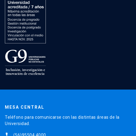
MESA CENTRAL
Teléfono para comunicarse con las distintas áreas de la
Universidad.
phone
(56)95504 4000