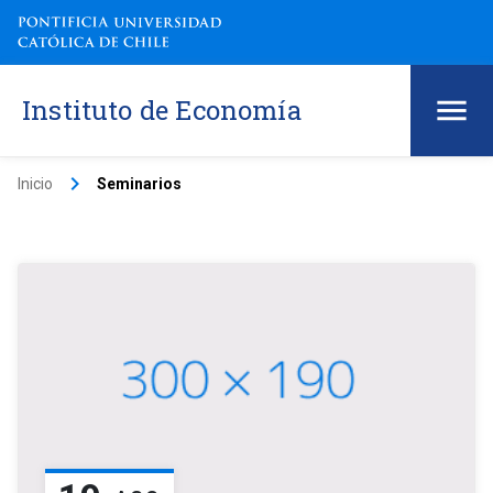
Instituto de Economía
keyboard_arrow_right
Inicio
Seminarios