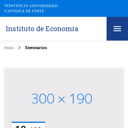
Instituto de Economía
keyboard_arrow_right
Inicio
Seminarios