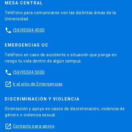
MESA CENTRAL
Teléfono para comunicarse con las distintas áreas de la
Universidad.
phone
(56)95504 4000
EMERGENCIAS UC
Teléfono en caso de accidente o situación que ponga en
riesgo tu vida dentro de algún campus.
phone
(56)95504 5000
launch
Ir al sitio de Emergencias
DISCRIMINACIÓN Y VIOLENCIA
Orientación y apoyo en casos de discriminación, violencia de
género o violencia sexual.
launch
Contacto para apoyo