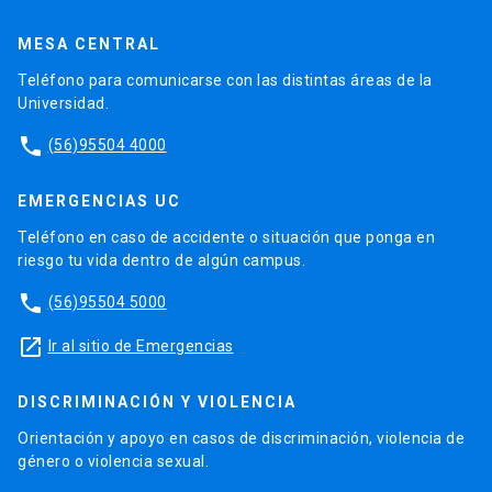
MESA CENTRAL
Teléfono para comunicarse con las distintas áreas de la
Universidad.
phone
(56)95504 4000
EMERGENCIAS UC
Teléfono en caso de accidente o situación que ponga en
riesgo tu vida dentro de algún campus.
phone
(56)95504 5000
launch
Ir al sitio de Emergencias
DISCRIMINACIÓN Y VIOLENCIA
Orientación y apoyo en casos de discriminación, violencia de
género o violencia sexual.