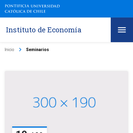
Instituto de Economía
keyboard_arrow_right
Inicio
Seminarios