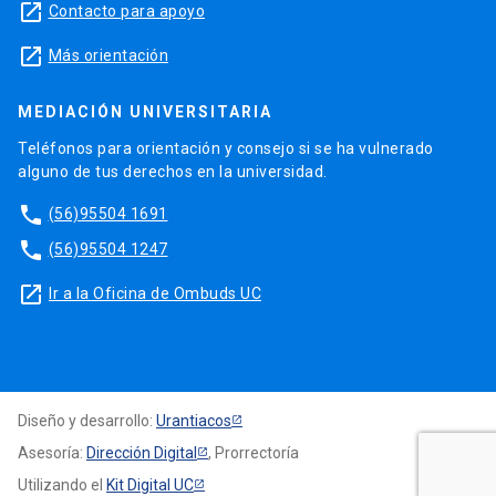
launch
Contacto para apoyo
launch
Más orientación
MEDIACIÓN UNIVERSITARIA
Teléfonos para orientación y consejo si se ha vulnerado
alguno de tus derechos en la universidad.
phone
(56)95504 1691
phone
(56)95504 1247
launch
Ir a la Oficina de Ombuds UC
Diseño y desarrollo:
Urantiacos
Asesoría:
Dirección Digital
, Prorrectoría
Utilizando el
Kit Digital UC