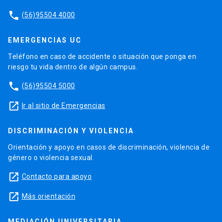
phone
(56)95504 4000
EMERGENCIAS UC
Teléfono en caso de accidente o situación que ponga en
riesgo tu vida dentro de algún campus.
phone
(56)95504 5000
launch
Ir al sitio de Emergencias
DISCRIMINACIÓN Y VIOLENCIA
Orientación y apoyo en casos de discriminación, violencia de
género o violencia sexual.
launch
Contacto para apoyo
launch
Más orientación
MEDIACIÓN UNIVERSITARIA