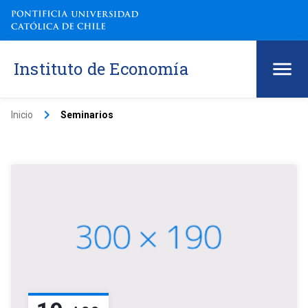
Instituto de Economía
keyboard_arrow_right
Inicio
Seminarios