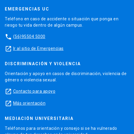
EMERGENCIAS UC
Teléfono en caso de accidente o situación que ponga en
riesgo tu vida dentro de algún campus.
phone
(56)95504 5000
launch
Ir al sitio de Emergencias
DISCRIMINACIÓN Y VIOLENCIA
Orientación y apoyo en casos de discriminación, violencia de
género o violencia sexual.
launch
Contacto para apoyo
launch
Más orientación
MEDIACIÓN UNIVERSITARIA
Teléfonos para orientación y consejo si se ha vulnerado