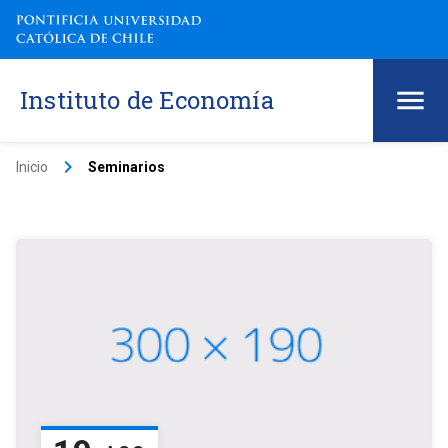
Instituto de Economía
keyboard_arrow_right
Inicio
Seminarios