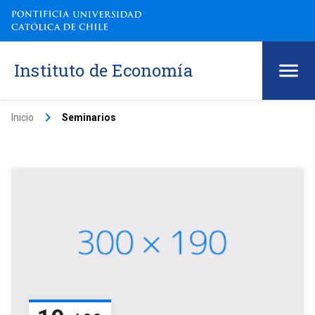
Instituto de Economía
keyboard_arrow_right
Inicio
Seminarios