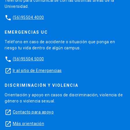
Teléfono para comunicarse con las distintas áreas de la
Universidad.
phone
(56)95504 4000
EMERGENCIAS UC
Teléfono en caso de accidente o situación que ponga en
riesgo tu vida dentro de algún campus.
phone
(56)95504 5000
launch
Ir al sitio de Emergencias
DISCRIMINACIÓN Y VIOLENCIA
Orientación y apoyo en casos de discriminación, violencia de
género o violencia sexual.
launch
Contacto para apoyo
launch
Más orientación