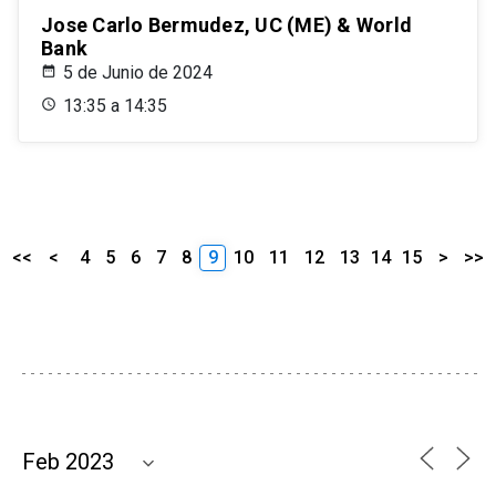
Jose Carlo Bermudez, UC (ME) & World
Bank
5 de Junio de 2024
13:35 a 14:35
<<
<
4
5
6
7
8
9
10
11
12
13
14
15
>
>>