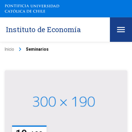
Instituto de Economía
keyboard_arrow_right
Inicio
Seminarios