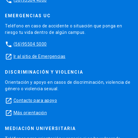
phone
EMERGENCIAS UC
Teléfono en caso de accidente o situación que ponga en
riesgo tu vida dentro de algún campus.
phone
(56)95504 5000
launch
Ir al sitio de Emergencias
DISCRIMINACIÓN Y VIOLENCIA
Orientación y apoyo en casos de discriminación, violencia de
género o violencia sexual.
launch
Contacto para apoyo
launch
Más orientación
MEDIACIÓN UNIVERSITARIA