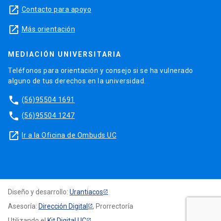
launch
Contacto para apoyo
launch
Más orientación
MEDIACIÓN UNIVERSITARIA
Teléfonos para orientación y consejo si se ha vulnerado
alguno de tus derechos en la universidad.
phone
(56)95504 1691
phone
(56)95504 1247
launch
Ir a la Oficina de Ombuds UC
Diseño y desarrollo:
Urantiacos
Asesoría:
Dirección Digital
, Prorrectoría
Utilizando el
Kit Digital UC