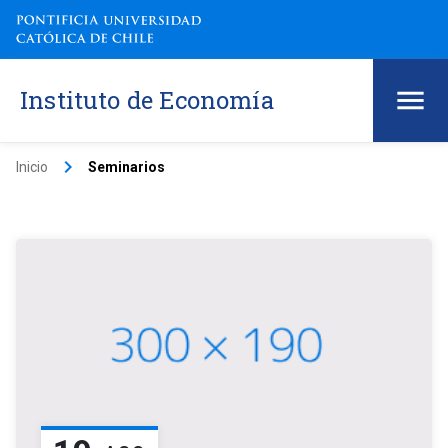
Instituto de Economía
keyboard_arrow_right
Inicio
Seminarios