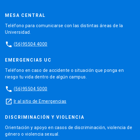
MESA CENTRAL
Teléfono para comunicarse con las distintas áreas de la
Universidad.
phone
(56)95504 4000
EMERGENCIAS UC
Teléfono en caso de accidente o situación que ponga en
riesgo tu vida dentro de algún campus.
phone
(56)95504 5000
launch
Ir al sitio de Emergencias
DISCRIMINACIÓN Y VIOLENCIA
Orientación y apoyo en casos de discriminación, violencia de
género o violencia sexual.