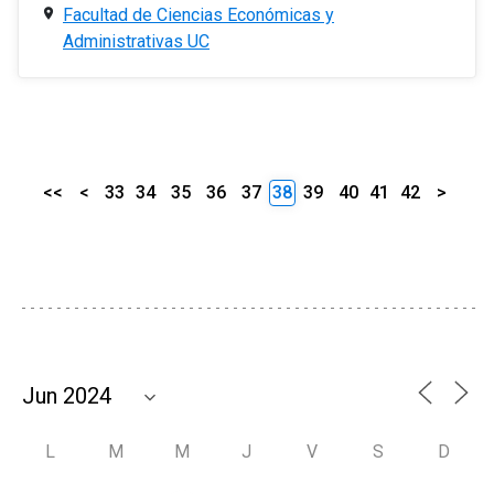
Facultad de Ciencias Económicas y
Administrativas UC
<<
<
33
34
35
36
37
38
39
40
41
42
>
L
M
M
J
V
S
D