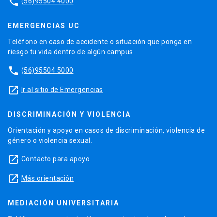
phone
(56)95504 4000
EMERGENCIAS UC
Teléfono en caso de accidente o situación que ponga en
riesgo tu vida dentro de algún campus.
phone
(56)95504 5000
launch
Ir al sitio de Emergencias
DISCRIMINACIÓN Y VIOLENCIA
Orientación y apoyo en casos de discriminación, violencia de
género o violencia sexual.
launch
Contacto para apoyo
launch
Más orientación
MEDIACIÓN UNIVERSITARIA