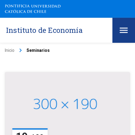
Instituto de Economía
keyboard_arrow_right
Inicio
Seminarios