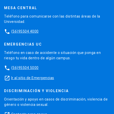
MESA CENTRAL
Teléfono para comunicarse con las distintas áreas de la
Universidad.
phone
(56)95504 4000
EMERGENCIAS UC
Teléfono en caso de accidente o situación que ponga en
riesgo tu vida dentro de algún campus.
phone
(56)95504 5000
launch
Ir al sitio de Emergencias
DISCRIMINACIÓN Y VIOLENCIA
Orientación y apoyo en casos de discriminación, violencia de
género o violencia sexual.