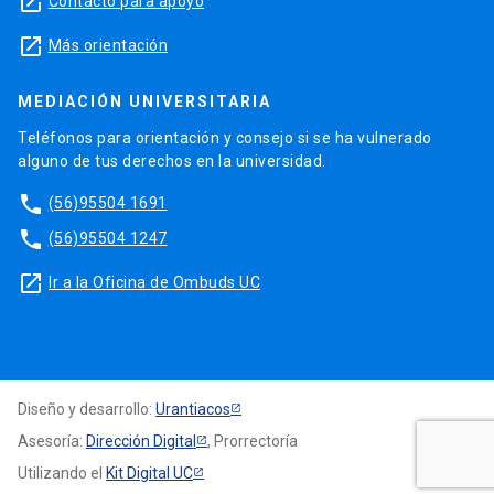
launch
Contacto para apoyo
launch
Más orientación
MEDIACIÓN UNIVERSITARIA
Teléfonos para orientación y consejo si se ha vulnerado
alguno de tus derechos en la universidad.
phone
(56)95504 1691
phone
(56)95504 1247
launch
Ir a la Oficina de Ombuds UC
Diseño y desarrollo:
Urantiacos
Asesoría:
Dirección Digital
, Prorrectoría
Utilizando el
Kit Digital UC