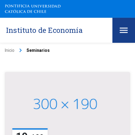
Instituto de Economía
keyboard_arrow_right
Inicio
Seminarios