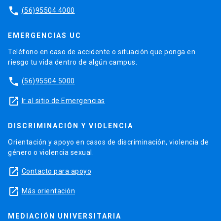
phone
(56)95504 4000
EMERGENCIAS UC
Teléfono en caso de accidente o situación que ponga en
riesgo tu vida dentro de algún campus.
phone
(56)95504 5000
launch
Ir al sitio de Emergencias
DISCRIMINACIÓN Y VIOLENCIA
Orientación y apoyo en casos de discriminación, violencia de
género o violencia sexual.
launch
Contacto para apoyo
launch
Más orientación
MEDIACIÓN UNIVERSITARIA