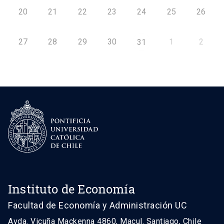
20
21
22
23
24
25
26
27
28
29
30
1
2
31
Instituto de Economía
Facultad de Economía y Administración UC
Avda. Vicuña Mackenna 4860, Macul. Santiago, Chile