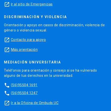
launch
Ir al sitio de Emergencias
DISCRIMINACIÓN Y VIOLENCIA
Orientación y apoyo en casos de discriminación, violencia de
género o violencia sexual.
launch
Contacto para apoyo
launch
Más orientación
MEDIACIÓN UNIVERSITARIA
Teléfonos para orientación y consejo si se ha vulnerado
alguno de tus derechos en la universidad.
phone
(56)95504 1691
phone
(56)95504 1247
launch
Ir a la Oficina de Ombuds UC