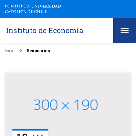
Instituto de Economía
keyboard_arrow_right
Inicio
Seminarios