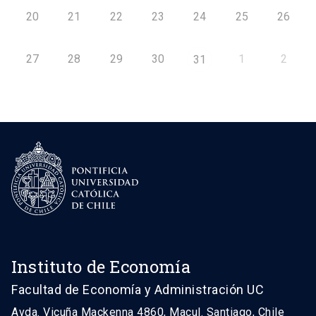
20
21
22
23
24
25
26
27
28
29
30
1
2
31
Instituto de Economía
Facultad de Economía y Administración UC
Avda. Vicuña Mackenna 4860, Macul. Santiago, Chile