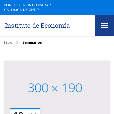
Instituto de Economía
keyboard_arrow_right
Inicio
Seminarios