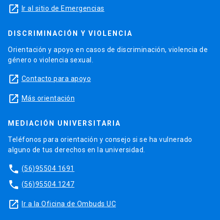
launch
Ir al sitio de Emergencias
DISCRIMINACIÓN Y VIOLENCIA
Orientación y apoyo en casos de discriminación, violencia de
género o violencia sexual.
launch
Contacto para apoyo
launch
Más orientación
MEDIACIÓN UNIVERSITARIA
Teléfonos para orientación y consejo si se ha vulnerado
alguno de tus derechos en la universidad.
phone
(56)95504 1691
phone
(56)95504 1247
launch
Ir a la Oficina de Ombuds UC