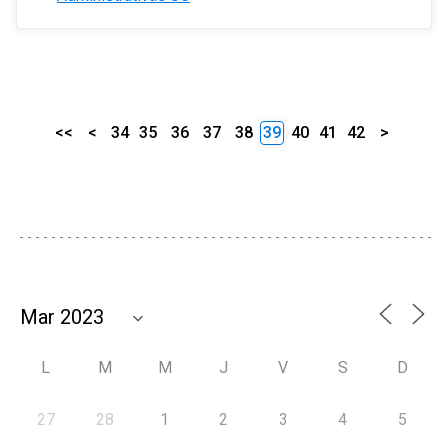
<<
<
34
35
36
37
38
39
40
41
42
>
L
M
M
J
V
S
D
27
28
1
2
3
4
5