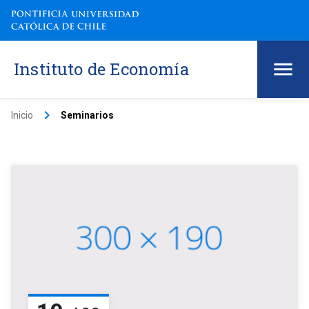
Instituto de Economía
keyboard_arrow_right
Inicio
Seminarios