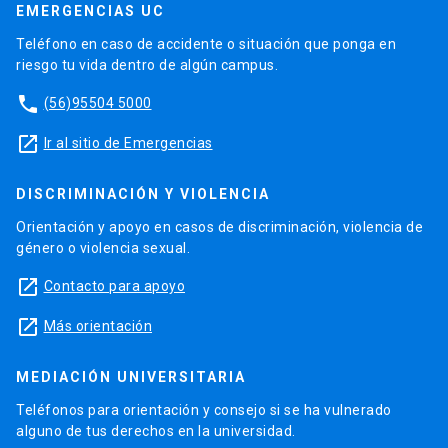
EMERGENCIAS UC
Teléfono en caso de accidente o situación que ponga en
riesgo tu vida dentro de algún campus.
phone
(56)95504 5000
launch
Ir al sitio de Emergencias
DISCRIMINACIÓN Y VIOLENCIA
Orientación y apoyo en casos de discriminación, violencia de
género o violencia sexual.
launch
Contacto para apoyo
launch
Más orientación
MEDIACIÓN UNIVERSITARIA
Teléfonos para orientación y consejo si se ha vulnerado
alguno de tus derechos en la universidad.