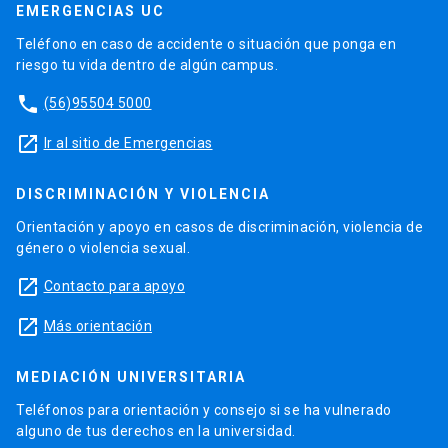
EMERGENCIAS UC
Teléfono en caso de accidente o situación que ponga en
riesgo tu vida dentro de algún campus.
phone
(56)95504 5000
launch
Ir al sitio de Emergencias
DISCRIMINACIÓN Y VIOLENCIA
Orientación y apoyo en casos de discriminación, violencia de
género o violencia sexual.
launch
Contacto para apoyo
launch
Más orientación
MEDIACIÓN UNIVERSITARIA
Teléfonos para orientación y consejo si se ha vulnerado
alguno de tus derechos en la universidad.