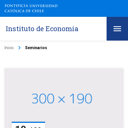
Instituto de Economía
keyboard_arrow_right
Inicio
Seminarios