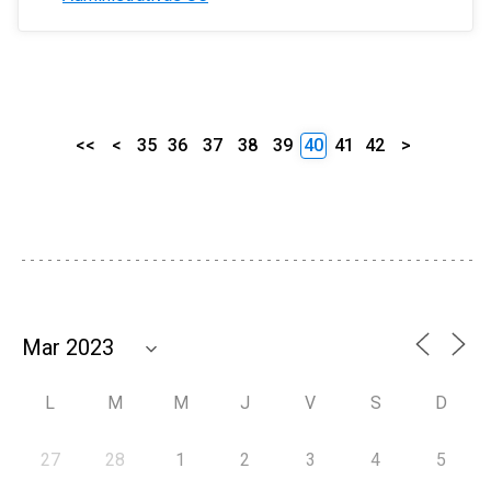
<<
<
35
36
37
38
39
40
41
42
>
L
M
M
J
V
S
D
27
28
1
2
3
4
5