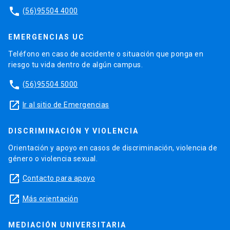
phone
(56)95504 4000
EMERGENCIAS UC
Teléfono en caso de accidente o situación que ponga en
riesgo tu vida dentro de algún campus.
phone
(56)95504 5000
launch
Ir al sitio de Emergencias
DISCRIMINACIÓN Y VIOLENCIA
Orientación y apoyo en casos de discriminación, violencia de
género o violencia sexual.
launch
Contacto para apoyo
launch
Más orientación
MEDIACIÓN UNIVERSITARIA