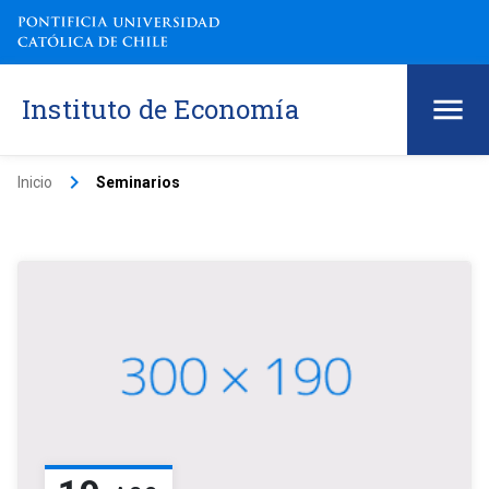
Instituto de Economía
keyboard_arrow_right
Inicio
Seminarios