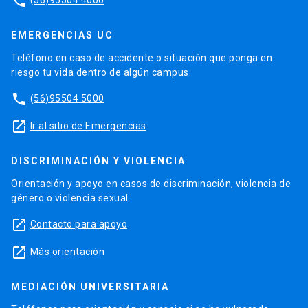
phone
EMERGENCIAS UC
Teléfono en caso de accidente o situación que ponga en
riesgo tu vida dentro de algún campus.
phone
(56)95504 5000
launch
Ir al sitio de Emergencias
DISCRIMINACIÓN Y VIOLENCIA
Orientación y apoyo en casos de discriminación, violencia de
género o violencia sexual.
launch
Contacto para apoyo
launch
Más orientación
MEDIACIÓN UNIVERSITARIA