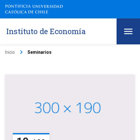
Instituto de Economía
keyboard_arrow_right
Inicio
Seminarios