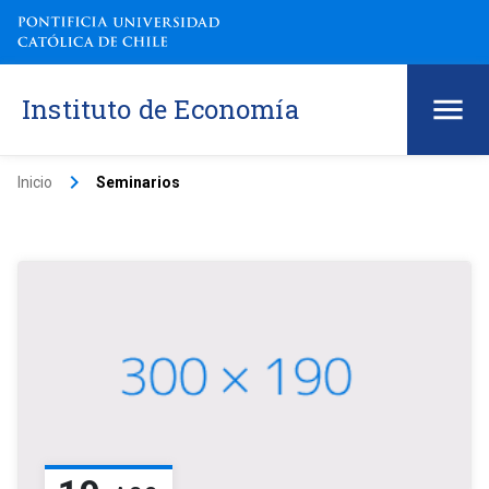
Instituto de Economía
keyboard_arrow_right
Inicio
Seminarios