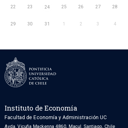
22
23
25
26
27
28
24
29
30
31
1
2
3
4
Instituto de Economía
Facultad de Economía y Administración UC
Avda. Vicuña Mackenna 4860, Macul. Santiago, Chile