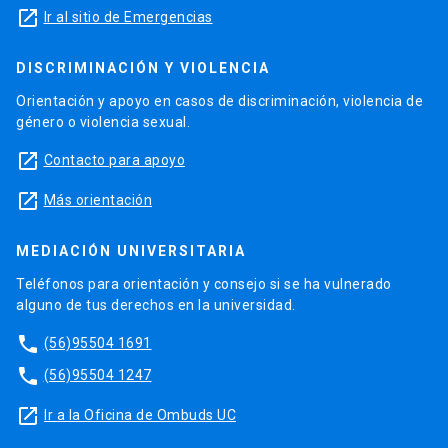
launch
Ir al sitio de Emergencias
DISCRIMINACIÓN Y VIOLENCIA
Orientación y apoyo en casos de discriminación, violencia de
género o violencia sexual.
launch
Contacto para apoyo
launch
Más orientación
MEDIACIÓN UNIVERSITARIA
Teléfonos para orientación y consejo si se ha vulnerado
alguno de tus derechos en la universidad.
phone
(56)95504 1691
phone
(56)95504 1247
launch
Ir a la Oficina de Ombuds UC