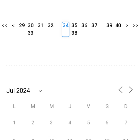
<<
<
29
30
31
32
34
35
36
37
39
40
>
>>
33
38
L
M
M
J
V
S
D
1
2
3
4
5
6
7