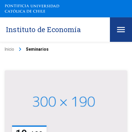
Instituto de Economía
keyboard_arrow_right
Inicio
Seminarios