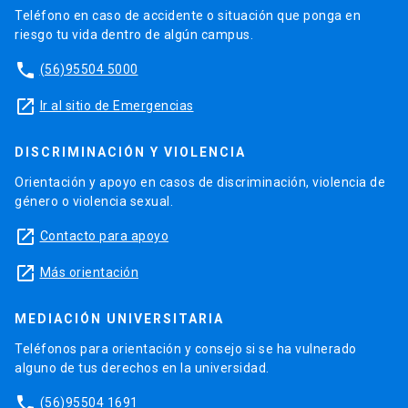
Teléfono en caso de accidente o situación que ponga en
riesgo tu vida dentro de algún campus.
phone
(56)95504 5000
launch
Ir al sitio de Emergencias
DISCRIMINACIÓN Y VIOLENCIA
Orientación y apoyo en casos de discriminación, violencia de
género o violencia sexual.
launch
Contacto para apoyo
launch
Más orientación
MEDIACIÓN UNIVERSITARIA
Teléfonos para orientación y consejo si se ha vulnerado
alguno de tus derechos en la universidad.
phone
(56)95504 1691