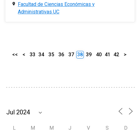
Facultad de Ciencias Económicas y
Administrativas UC
<<
<
33
34
35
36
37
38
39
40
41
42
>
L
M
M
J
V
S
D