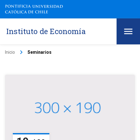
Instituto de Economía
keyboard_arrow_right
Inicio
Seminarios