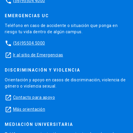
phone
(56)95504 4000
EMERGENCIAS UC
Teléfono en caso de accidente o situación que ponga en
riesgo tu vida dentro de algún campus.
phone
(56)95504 5000
launch
Ir al sitio de Emergencias
DISCRIMINACIÓN Y VIOLENCIA
Orientación y apoyo en casos de discriminación, violencia de
género o violencia sexual.
launch
Contacto para apoyo
launch
Más orientación
MEDIACIÓN UNIVERSITARIA