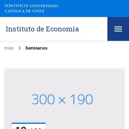
Instituto de Economía
keyboard_arrow_right
Inicio
Seminarios