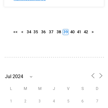
<<
<
34
35
36
37
38
39
40
41
42
>
L
M
M
J
V
S
D
1
2
3
4
5
6
7