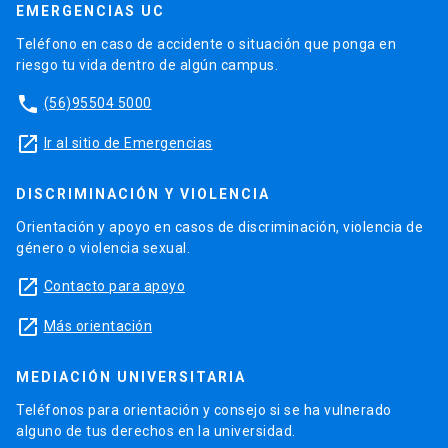
EMERGENCIAS UC
Teléfono en caso de accidente o situación que ponga en
riesgo tu vida dentro de algún campus.
phone
(56)95504 5000
launch
Ir al sitio de Emergencias
DISCRIMINACIÓN Y VIOLENCIA
Orientación y apoyo en casos de discriminación, violencia de
género o violencia sexual.
launch
Contacto para apoyo
launch
Más orientación
MEDIACIÓN UNIVERSITARIA
Teléfonos para orientación y consejo si se ha vulnerado
alguno de tus derechos en la universidad.