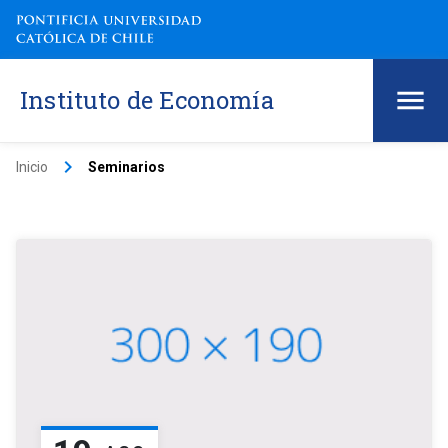
Instituto de Economía
keyboard_arrow_right
Inicio
Seminarios