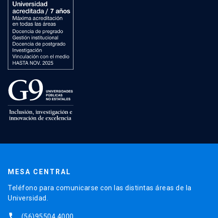
MESA CENTRAL
Teléfono para comunicarse con las distintas áreas de la
Universidad.
phone
(56)95504 4000