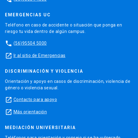
EMERGENCIAS UC
Teléfono en caso de accidente o situación que ponga en
riesgo tu vida dentro de algún campus.
phone
(56)95504 5000
launch
Ir al sitio de Emergencias
DISCRIMINACIÓN Y VIOLENCIA
Orientación y apoyo en casos de discriminación, violencia de
género o violencia sexual.
launch
Contacto para apoyo
launch
Más orientación
MEDIACIÓN UNIVERSITARIA
Teléfonos para orientación y consejo si se ha vulnerado