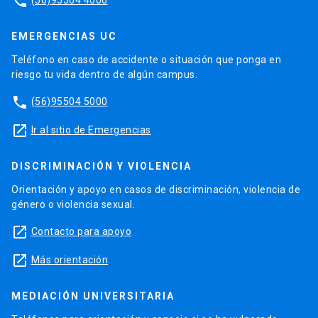
phone
EMERGENCIAS UC
Teléfono en caso de accidente o situación que ponga en
riesgo tu vida dentro de algún campus.
phone
(56)95504 5000
launch
Ir al sitio de Emergencias
DISCRIMINACIÓN Y VIOLENCIA
Orientación y apoyo en casos de discriminación, violencia de
género o violencia sexual.
launch
Contacto para apoyo
launch
Más orientación
MEDIACIÓN UNIVERSITARIA