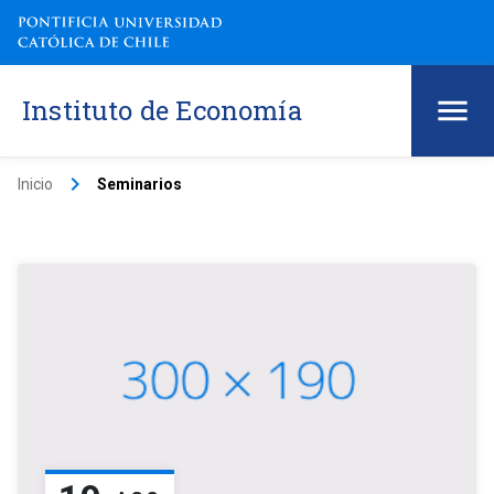
Instituto de Economía
keyboard_arrow_right
Inicio
Seminarios