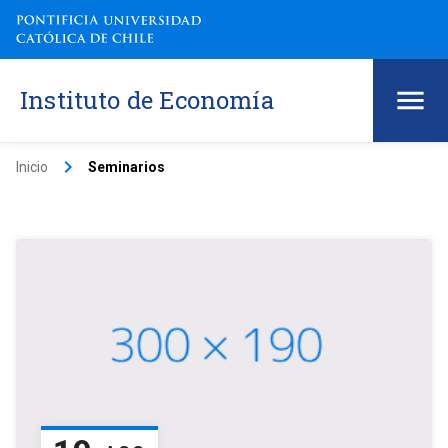
Instituto de Economía
keyboard_arrow_right
Inicio
Seminarios