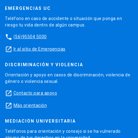
EMERGENCIAS UC
Teléfono en caso de accidente o situación que ponga en
riesgo tu vida dentro de algún campus.
phone
(56)95504 5000
launch
Ir al sitio de Emergencias
DISCRIMINACIÓN Y VIOLENCIA
Orientación y apoyo en casos de discriminación, violencia de
género o violencia sexual.
launch
Contacto para apoyo
launch
Más orientación
MEDIACIÓN UNIVERSITARIA
Teléfonos para orientación y consejo si se ha vulnerado
alguno de tus derechos en la universidad.