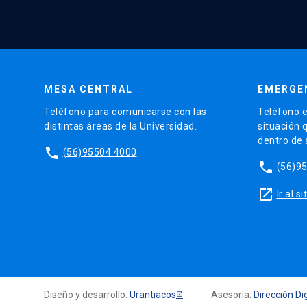
MESA CENTRAL
EMERGE
Teléfono para comunicarse con las
Teléfono e
distintas áreas de la Universidad.
situación 
dentro de
phone
(56)95504 4000
phone
(56)9
launch
Ir al 
Diseño y desarrollo:
Urantiacos
Asesoría:
Dirección Dig