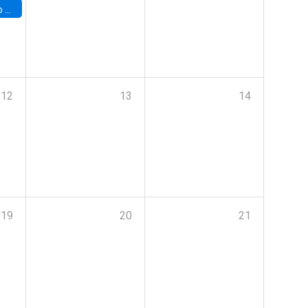
a (UAB)
12
13
14
19
20
21