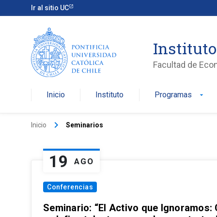
Ir al sitio UC
Institut
Facultad de Eco
Inicio
Instituto
Programas
arrow_drop_down
keyboard_arrow_right
Inicio
Seminarios
19
AGO
Conferencias
Seminario: “El Activo que Ignoramos: