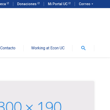
teca
Donaciones
Mi Portal UC
Correo
arrow_drop_down
search
Contacto
Working at Econ UC