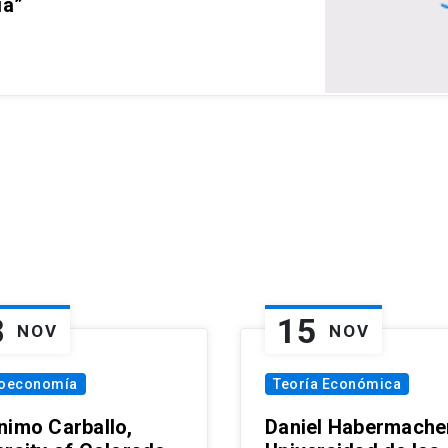
ia”
8
15
NOV
NOV
oeconomía
Teoría Económica
nimo Carballo,
Daniel Habermacher