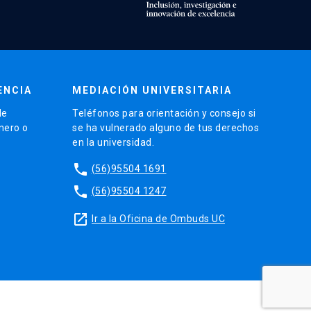
ENCIA
MEDIACIÓN UNIVERSITARIA
de
Teléfonos para orientación y consejo si
énero o
se ha vulnerado alguno de tus derechos
en la universidad.
phone
(56)95504 1691
phone
(56)95504 1247
launch
Ir a la Oficina de Ombuds UC