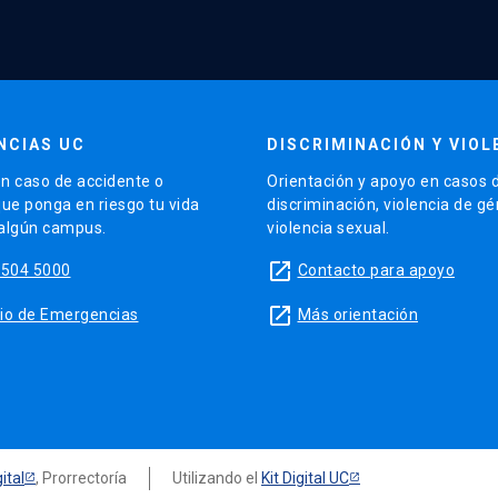
NCIAS UC
DISCRIMINACIÓN Y VIOL
n caso de accidente o
Orientación y apoyo en casos 
que ponga en riesgo tu vida
discriminación, violencia de g
 algún campus.
violencia sexual.
launch
5504 5000
Contacto para apoyo
launch
sitio de Emergencias
Más orientación
ital
, Prorrectoría
Utilizando el
Kit Digital UC