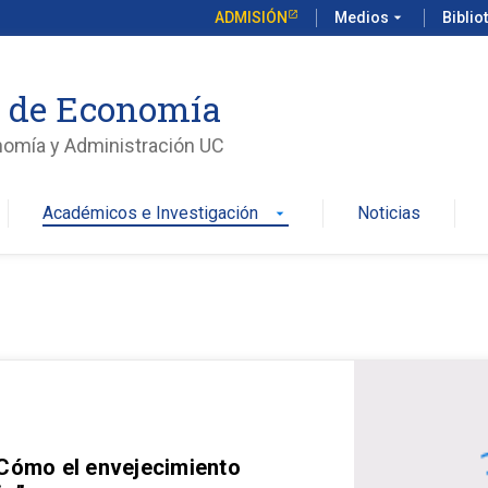
ADMISIÓN
Medios
arrow_drop_down
Biblio
o de Economía
nomía y Administración UC
Académicos e Investigación
Noticias
arrow_drop_down
 Cómo el envejecimiento