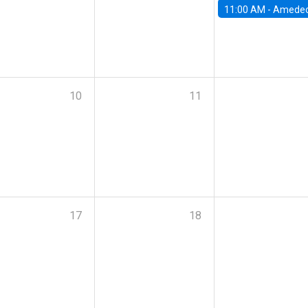
11:00 AM -
Amedeo Piolatto, Universidad Autónoma de Barcelon
10
11
17
18