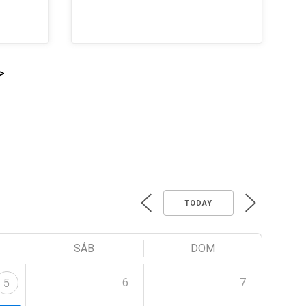
>
TODAY
SÁB
DOM
6
7
5