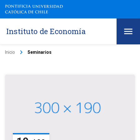
Instituto de Economía
keyboard_arrow_right
Inicio
Seminarios