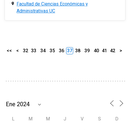
Facultad de Ciencias Económicas y
Administrativas UC
<<
<
32
33
34
35
36
37
38
39
40
41
42
>
L
M
M
J
V
S
D