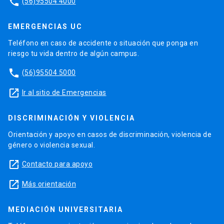
phone
(56)95504 4000
EMERGENCIAS UC
Teléfono en caso de accidente o situación que ponga en
riesgo tu vida dentro de algún campus.
phone
(56)95504 5000
launch
Ir al sitio de Emergencias
DISCRIMINACIÓN Y VIOLENCIA
Orientación y apoyo en casos de discriminación, violencia de
género o violencia sexual.
launch
Contacto para apoyo
launch
Más orientación
MEDIACIÓN UNIVERSITARIA