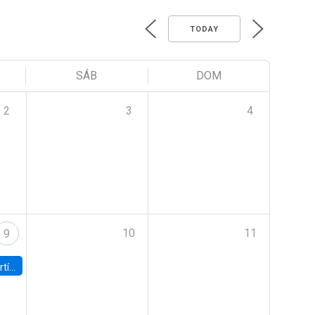
TODAY
SÁB
DOM
2
3
4
10
11
9
onomía UC