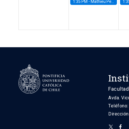
1:35 PM -
Mathieu Pedemonte, IDB
1:3
Inst
Facultad
Avda. Vic
Teléfono
Direcció