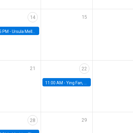
15
14
5 PM -
Ursula Mello, Insper - Institute of Education and Research
21
22
11:00 AM -
Ying Fan, University of Michigan
29
28