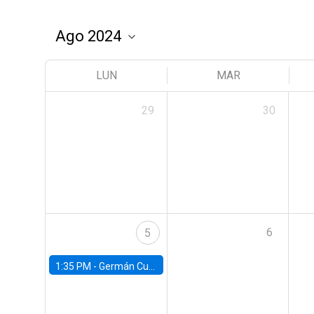
LUN
MAR
29
30
6
5
1:35 PM -
Germán Cubas, University of Houston