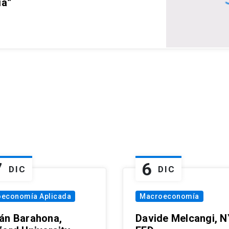
ia”
7
6
DIC
DIC
oeconomía Aplicada
Macroeconomía
án Barahona,
Davide Melcangi, N