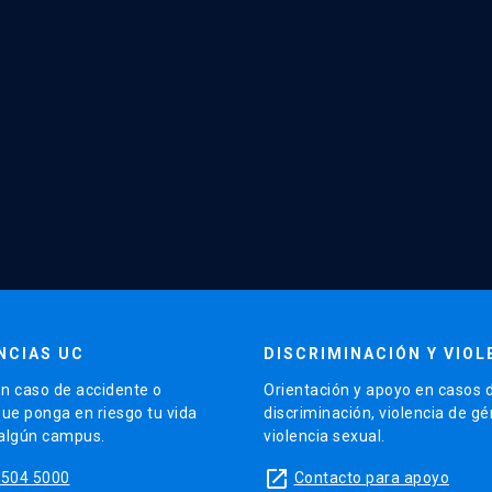
NCIAS UC
DISCRIMINACIÓN Y VIOL
n caso de accidente o
Orientación y apoyo en casos 
que ponga en riesgo tu vida
discriminación, violencia de g
 algún campus.
violencia sexual.
launch
5504 5000
Contacto para apoyo