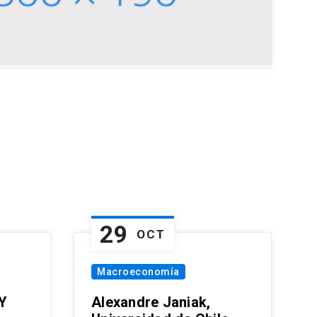
29
OCT
Macroeconomía
Y
Alexandre Janiak,