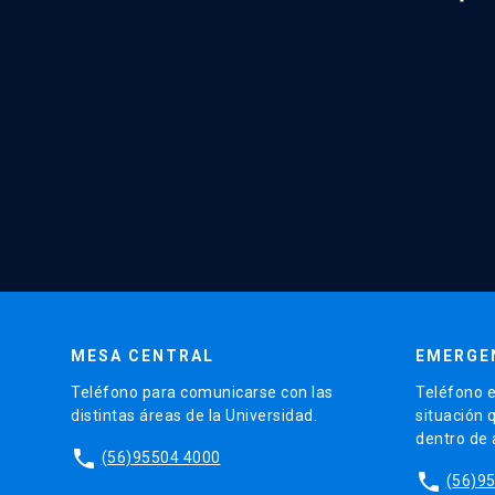
MESA CENTRAL
EMERGE
Teléfono para comunicarse con las
Teléfono e
distintas áreas de la Universidad.
situación 
dentro de
phone
(56)95504 4000
phone
(56)9