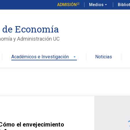
ADMISIÓN
Medios
arrow_drop_down
Biblio
o de Economía
nomía y Administración UC
Académicos e Investigación
Noticias
arrow_drop_down
 Cómo el envejecimiento