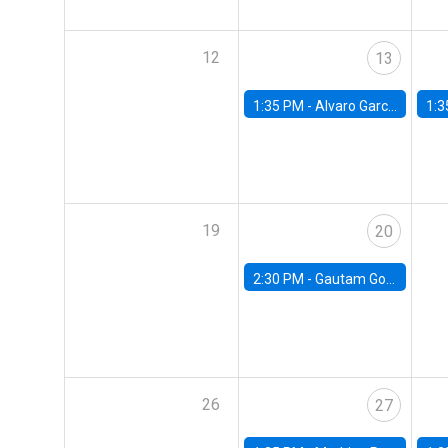
12
13
1:35 PM -
Alvaro Garcia-Marin, Universidad de Los Andes
1:3
19
20
2:30 PM -
Gautam Gowrisankaran, Columbia University
26
27