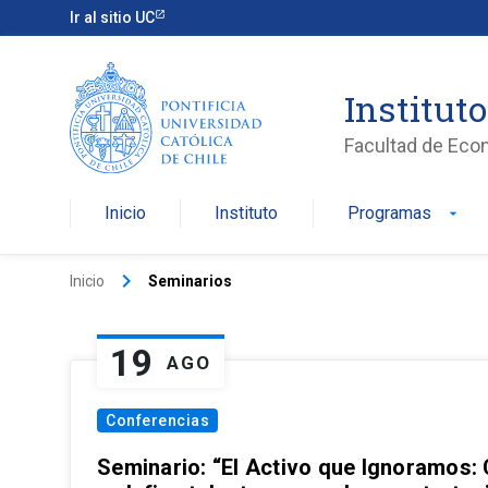
Ir al sitio UC
Institut
Facultad de Eco
Inicio
Instituto
Programas
arrow_drop_down
keyboard_arrow_right
Inicio
Seminarios
19
AGO
Conferencias
Seminario: “El Activo que Ignoramos: