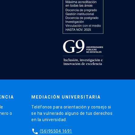
ENCIA
MEDIACIÓN UNIVERSITARIA
de
Teléfonos para orientación y consejo si
énero o
se ha vulnerado alguno de tus derechos
en la universidad.
phone
(56)95504 1691