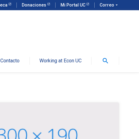
teca
Donaciones
Mi Portal UC
Correo
arrow_drop_down
search
Contacto
Working at Econ UC