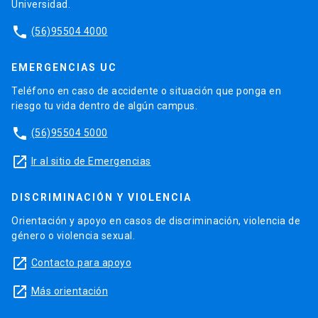
Universidad.
phone
(56)95504 4000
EMERGENCIAS UC
Teléfono en caso de accidente o situación que ponga en
riesgo tu vida dentro de algún campus.
phone
(56)95504 5000
launch
Ir al sitio de Emergencias
DISCRIMINACIÓN Y VIOLENCIA
Orientación y apoyo en casos de discriminación, violencia de
género o violencia sexual.
launch
Contacto para apoyo
launch
Más orientación