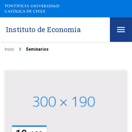
Instituto de Economía
keyboard_arrow_right
Inicio
Seminarios