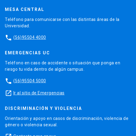
MESA CENTRAL
Teléfono para comunicarse con las distintas áreas de la
Universidad.
phone
(56)95504 4000
EMERGENCIAS UC
Teléfono en caso de accidente o situación que ponga en
riesgo tu vida dentro de algún campus.
phone
(56)95504 5000
launch
Ir al sitio de Emergencias
DISCRIMINACIÓN Y VIOLENCIA
Orientación y apoyo en casos de discriminación, violencia de
género o violencia sexual.