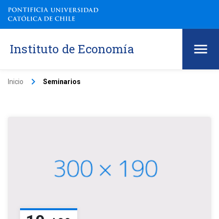
Instituto de Economía
keyboard_arrow_right
Inicio
Seminarios