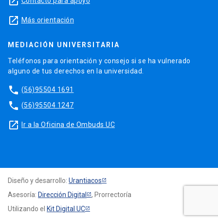
launch
Contacto para apoyo
launch
Más orientación
MEDIACIÓN UNIVERSITARIA
Teléfonos para orientación y consejo si se ha vulnerado
alguno de tus derechos en la universidad.
phone
(56)95504 1691
phone
(56)95504 1247
launch
Ir a la Oficina de Ombuds UC
Diseño y desarrollo:
Urantiacos
Asesoría:
Dirección Digital
, Prorrectoría
Utilizando el
Kit Digital UC