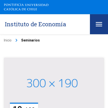
Instituto de Economía
keyboard_arrow_right
Inicio
Seminarios