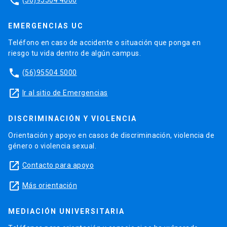
phone
EMERGENCIAS UC
Teléfono en caso de accidente o situación que ponga en
riesgo tu vida dentro de algún campus.
phone
(56)95504 5000
launch
Ir al sitio de Emergencias
DISCRIMINACIÓN Y VIOLENCIA
Orientación y apoyo en casos de discriminación, violencia de
género o violencia sexual.
launch
Contacto para apoyo
launch
Más orientación
MEDIACIÓN UNIVERSITARIA