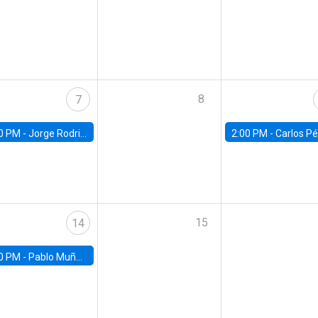
8
7
0 PM -
Jorge Rodriguez, Universidad de Los Andes
2:00 PM -
Carlos Pérez, Universidad Finis
15
14
0 PM -
Pablo Muñoz, Universidad de Chile