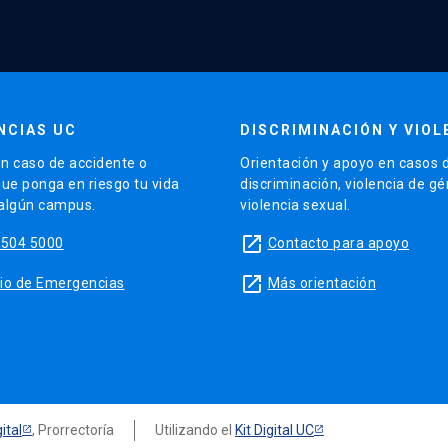
NCIAS UC
DISCRIMINACIÓN Y VIOL
n caso de accidente o
Orientación y apoyo en casos 
que ponga en riesgo tu vida
discriminación, violencia de g
 algún campus.
violencia sexual.
launch
5504 5000
Contacto para apoyo
launch
sitio de Emergencias
Más orientación
ital
, Prorrectoría
Utilizando el
Kit Digital UC