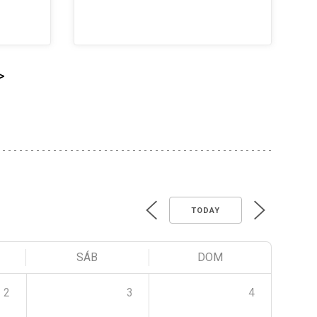
>
TODAY
SÁB
DOM
2
3
4