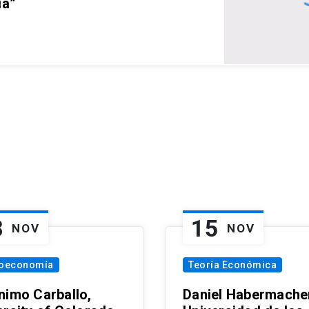
ia”
8
15
NOV
NOV
oeconomía
Teoría Económica
nimo Carballo,
Daniel Habermacher