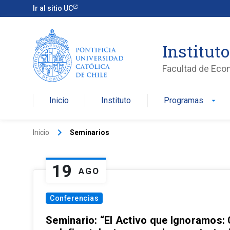
Ir al sitio UC
Institut
Facultad de Eco
Inicio
Instituto
Programas
arrow_drop_down
keyboard_arrow_right
Inicio
Seminarios
19
AGO
Conferencias
Seminario: “El Activo que Ignoramos: