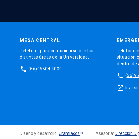
MESA CENTRAL
EMERGE
Teléfono para comunicarse con las
Teléfono e
distintas áreas de la Universidad.
situación 
dentro de
phone
(56)95504 4000
phone
(56)9
launch
Ir al 
Diseño y desarrollo:
Urantiacos
Asesoría:
Dirección Dig