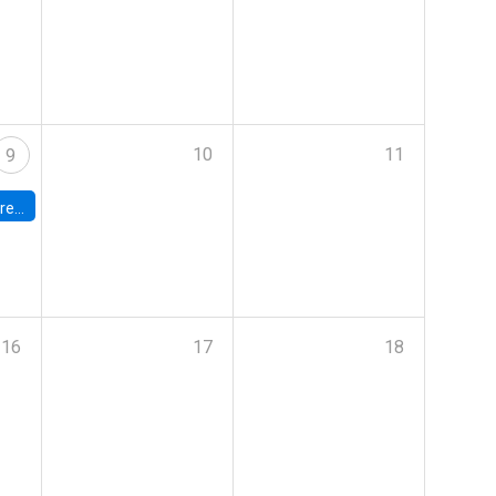
10
11
9
 Terrae
16
17
18