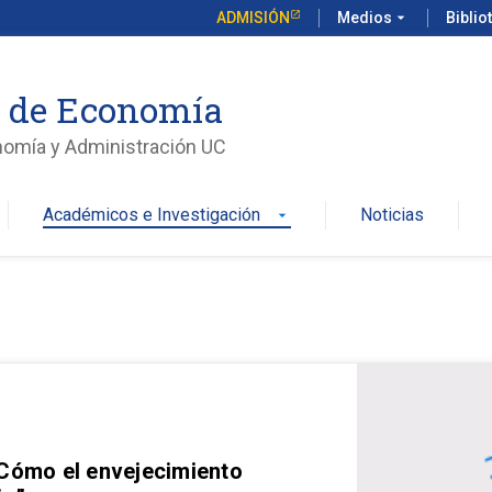
ADMISIÓN
Medios
arrow_drop_down
Biblio
o de Economía
nomía y Administración UC
Académicos e Investigación
Noticias
arrow_drop_down
 Cómo el envejecimiento