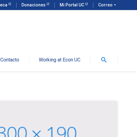
teca
Donaciones
Mi Portal UC
Correo
arrow_drop_down
search
Contacto
Working at Econ UC