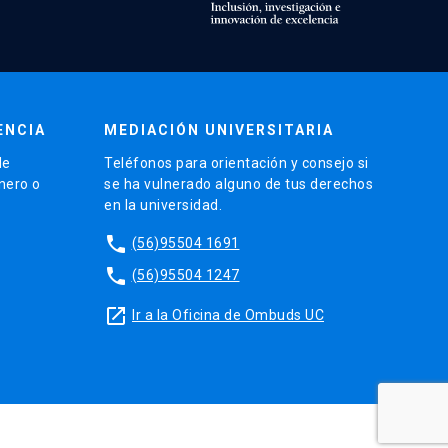
ENCIA
MEDIACIÓN UNIVERSITARIA
de
Teléfonos para orientación y consejo si
énero o
se ha vulnerado alguno de tus derechos
en la universidad.
phone
(56)95504 1691
phone
(56)95504 1247
launch
Ir a la Oficina de Ombuds UC