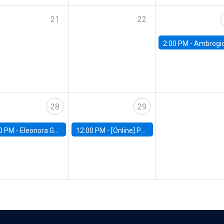
21
22
2:00 PM -
Ambrogio Cesa-Bianchi, Bank of Eng
28
29
0 PM -
Eleonora Guarnieri, Exeter University
12:00 PM -
[Online] Pablo Slutzky, University of Maryland