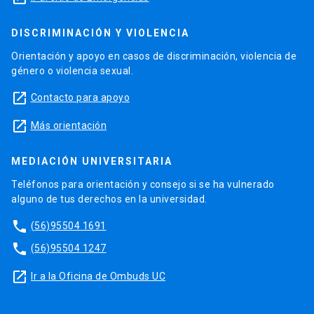
DISCRIMINACIÓN Y VIOLENCIA
Orientación y apoyo en casos de discriminación, violencia de
género o violencia sexual.
launch
Contacto para apoyo
launch
Más orientación
MEDIACIÓN UNIVERSITARIA
Teléfonos para orientación y consejo si se ha vulnerado
alguno de tus derechos en la universidad.
phone
(56)95504 1691
phone
(56)95504 1247
launch
Ir a la Oficina de Ombuds UC