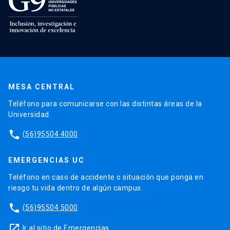
MESA CENTRAL
Teléfono para comunicarse con las distintas áreas de la
Universidad.
phone
(56)95504 4000
EMERGENCIAS UC
Teléfono en caso de accidente o situación que ponga en
riesgo tu vida dentro de algún campus.
phone
(56)95504 5000
launch
Ir al sitio de Emergencias