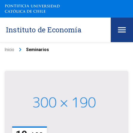
Instituto de Economía
keyboard_arrow_right
Inicio
Seminarios