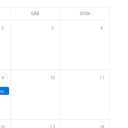
SÁB
DOM
2
3
4
10
11
9
 Terrae
16
17
18