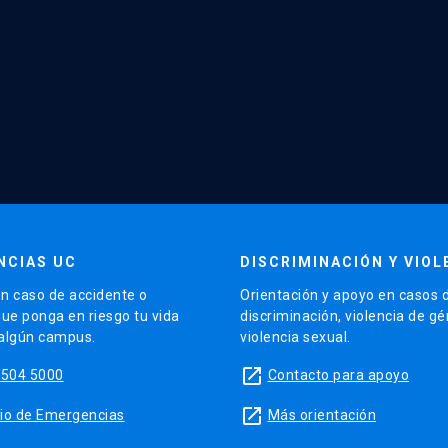
NCIAS UC
DISCRIMINACIÓN Y VIOL
n caso de accidente o
Orientación y apoyo en casos 
que ponga en riesgo tu vida
discriminación, violencia de g
 algún campus.
violencia sexual.
launch
5504 5000
Contacto para apoyo
launch
sitio de Emergencias
Más orientación