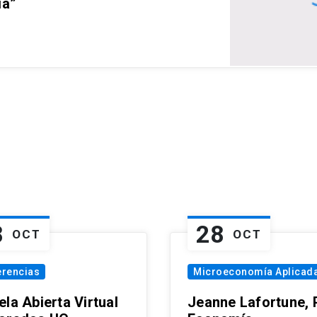
ia”
8
28
OCT
OCT
erencias
Microeconomía Aplicad
la Abierta Virtual
Jeanne Lafortune,