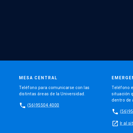
MESA CENTRAL
EMERGE
Teléfono para comunicarse con las
Teléfono e
distintas áreas de la Universidad.
situación 
dentro de
phone
(56)95504 4000
phone
(56)9
launch
Ir al 