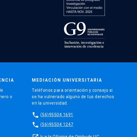
ENCIA
MEDIACIÓN UNIVERSITARIA
de
Teléfonos para orientación y consejo si
énero o
se ha vulnerado alguno de tus derechos
en la universidad.
phone
(56)95504 1691
phone
(56)95504 1247
launch
Ir a la Oficina de Ombuds UC