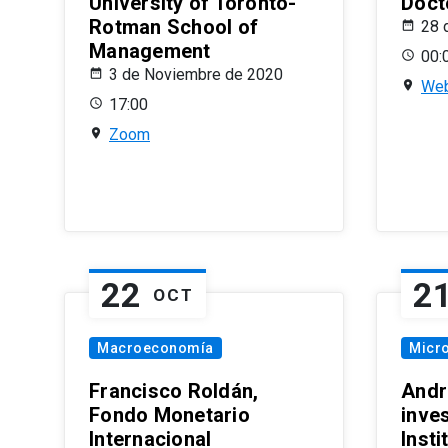
University of Toronto-
Doct
Rotman School of
28 
Management
00:
3 de Noviembre de 2020
Web
17:00
Zoom
22
2
OCT
Macroeconomía
Micr
Francisco Roldán,
Andr
Fondo Monetario
inve
Internacional
Inst