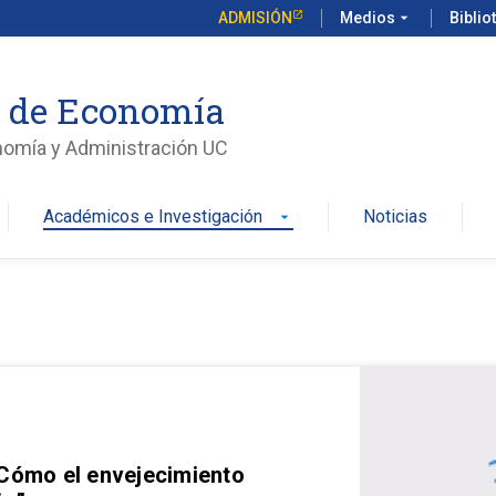
ADMISIÓN
Medios
arrow_drop_down
Biblio
o de Economía
nomía y Administración UC
Académicos e Investigación
Noticias
arrow_drop_down
 Cómo el envejecimiento