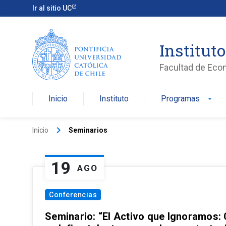
Ir al sitio UC
Institut
Facultad de Eco
Inicio
Instituto
Programas
arrow_drop_down
keyboard_arrow_right
Inicio
Seminarios
19
AGO
Conferencias
Seminario: “El Activo que Ignoramos: