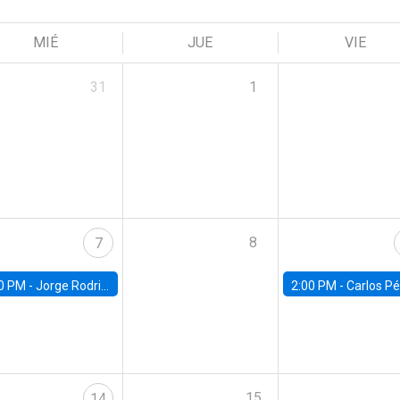
MIÉ
JUE
VIE
31
1
8
7
0 PM -
Jorge Rodriguez, Universidad de Los Andes
2:00 PM -
Carlos Pérez, Universidad Finis
15
14