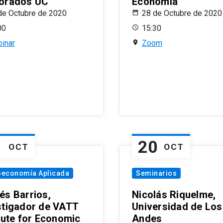
orados UC
Economía
de Octubre de 2020
28 de Octubre de 2020
00
15:30
inar
Zoom
1
20
OCT
OCT
oeconomía Aplicada
Seminarios
és Barrios,
Nicolás Riquelme,
stigador de VATT
Universidad de Los
itute for Economic
Andes