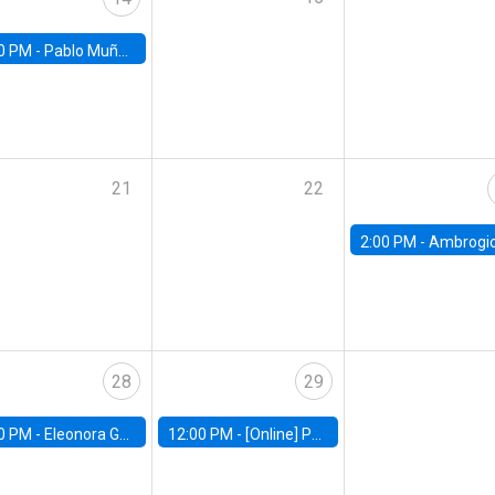
0 PM -
Pablo Muñoz, Universidad de Chile
21
22
2:00 PM -
Ambrogio Cesa-Bianchi, Bank of Eng
28
29
0 PM -
Eleonora Guarnieri, Exeter University
12:00 PM -
[Online] Pablo Slutzky, University of Maryland