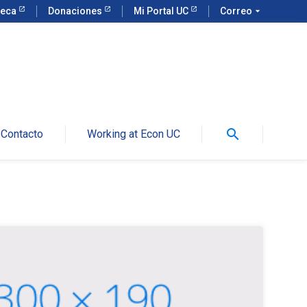
teca
Donaciones
Mi Portal UC
Correo
arrow_drop_down
search
Contacto
Working at Econ UC