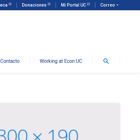
teca
Donaciones
Mi Portal UC
Correo
arrow_drop_down
search
Contacto
Working at Econ UC