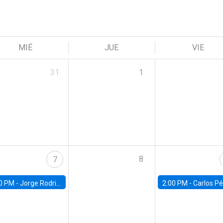
MIÉ
JUE
VIE
31
1
8
7
0 PM -
Jorge Rodriguez, Universidad de Los Andes
2:00 PM -
Carlos Pérez, Universidad Finis