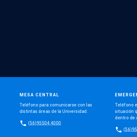
MESA CENTRAL
EMERGE
Teléfono para comunicarse con las
Teléfono e
distintas áreas de la Universidad.
situación 
dentro de
phone
(56)95504 4000
phone
(56)9