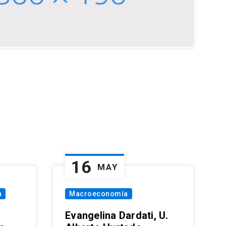
16
MAY
a
Macroeconomía
Evangelina Dardati, U.