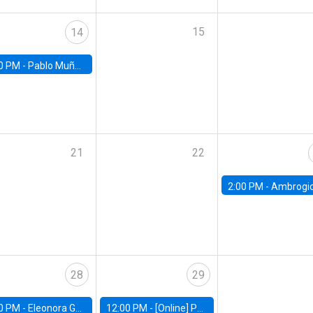
15
14
0 PM -
Pablo Muñoz, Universidad de Chile
21
22
2:00 PM -
Ambrogio Cesa-Bianchi, Bank of Eng
28
29
0 PM -
Eleonora Guarnieri, Exeter University
12:00 PM -
[Online] Pablo Slutzky, University of Maryland