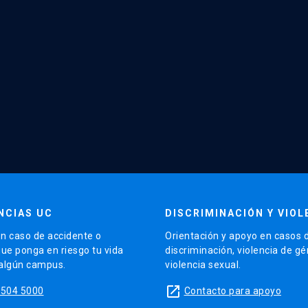
NCIAS UC
DISCRIMINACIÓN Y VIOL
n caso de accidente o
Orientación y apoyo en casos 
que ponga en riesgo tu vida
discriminación, violencia de g
 algún campus.
violencia sexual.
launch
5504 5000
Contacto para apoyo