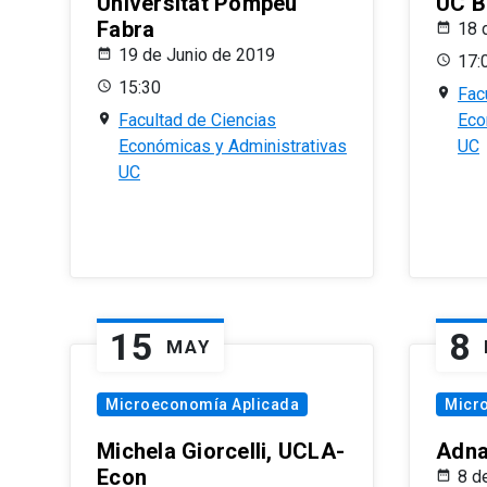
Universitat Pompeu
UC B
Fabra
18 
19 de Junio de 2019
17:
15:30
Fac
Facultad de Ciencias
Eco
Económicas y Administrativas
UC
UC
15
8
MAY
Microeconomía Aplicada
Micr
Michela Giorcelli, UCLA-
Adna
Econ
8 d