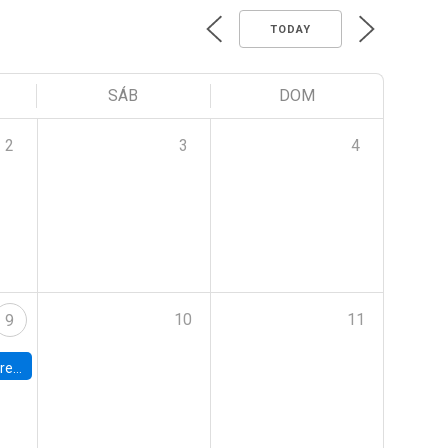
TODAY
SÁB
DOM
2
3
4
10
11
9
 Terrae