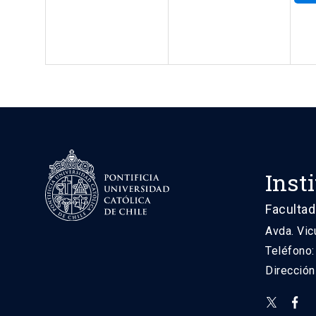
Inst
Facultad
Avda. Vic
Teléfono
Direcció