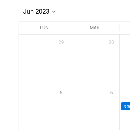
LUN
MAR
29
30
5
6
3:3