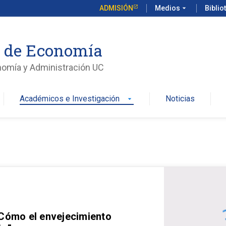
ADMISIÓN
Medios
arrow_drop_down
Biblio
o de Economía
nomía y Administración UC
Académicos e Investigación
Noticias
arrow_drop_down
 Cómo el envejecimiento