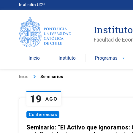
Ir al sitio UC
Institut
Facultad de Eco
Inicio
Instituto
Programas
arrow_drop_down
keyboard_arrow_right
Inicio
Seminarios
19
AGO
Conferencias
Seminario: “El Activo que Ignoramos: