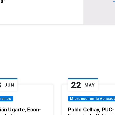
ia”
8
22
JUN
MAY
narios
Microeconomía Aplicad
tián Ugarte, Econ-
Pablo Celhay, PUC-