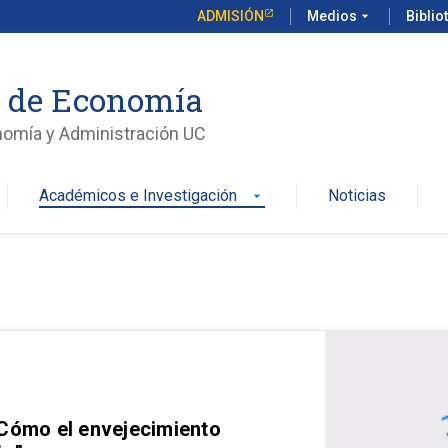
ADMISIÓN
Medios
arrow_drop_down
Biblio
o de Economía
nomía y Administración UC
Académicos e Investigación
Noticias
arrow_drop_down
 Cómo el envejecimiento