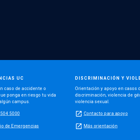
NCIAS UC
DISCRIMINACIÓN Y VIOL
n caso de accidente o
Orientación y apoyo en casos 
que ponga en riesgo tu vida
discriminación, violencia de g
 algún campus.
violencia sexual.
launch
5504 5000
Contacto para apoyo
launch
sitio de Emergencias
Más orientación