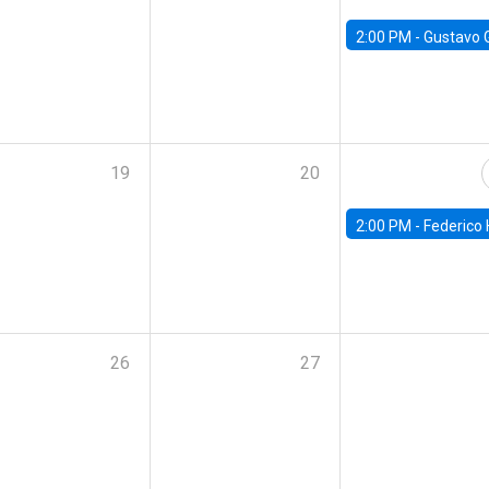
2:00 PM -
Gustavo González - Banco Central d
19
20
2:00 PM -
Federico Huneeus - Banco Central de C
26
27