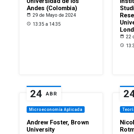
Universidad de los
Insti
Andes (Colombia)
Stud
Rese
29 de Mayo de 2024
Univ
13:35 a 14:35
Lond
22 
13:
24
2
ABR
Microeconomía Aplicada
Teor
Andrew Foster, Brown
Nico
University
Rotm