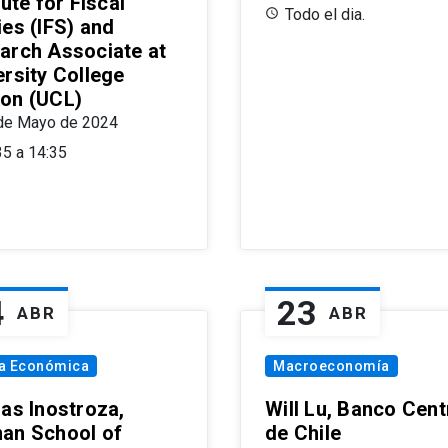
tute for Fiscal
Todo el dia.
ies (IFS) and
arch Associate at
ersity College
on (UCL)
de Mayo de 2024
35 a 14:35
4
23
ABR
ABR
ía Económica
Macroeconomía
las Inostroza,
Will Lu, Banco Cent
an School of
de Chile