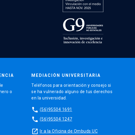
ENCIA
MEDIACIÓN UNIVERSITARIA
de
Teléfonos para orientación y consejo si
énero o
se ha vulnerado alguno de tus derechos
en la universidad.
phone
(56)95504 1691
phone
(56)95504 1247
launch
Ir a la Oficina de Ombuds UC