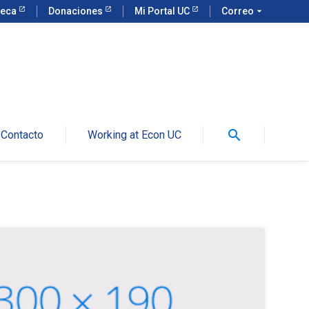
teca
Donaciones
Mi Portal UC
Correo
arrow_drop_down
search
Contacto
Working at Econ UC