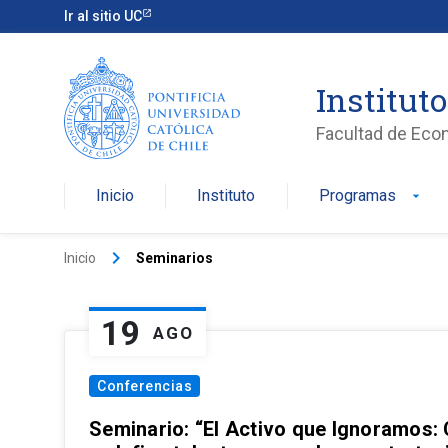
Ir al sitio UC
Institut
Facultad de Eco
Inicio
Instituto
Programas
arrow_drop_down
keyboard_arrow_right
Inicio
Seminarios
19
AGO
Conferencias
Seminario: “El Activo que Ignoramos: