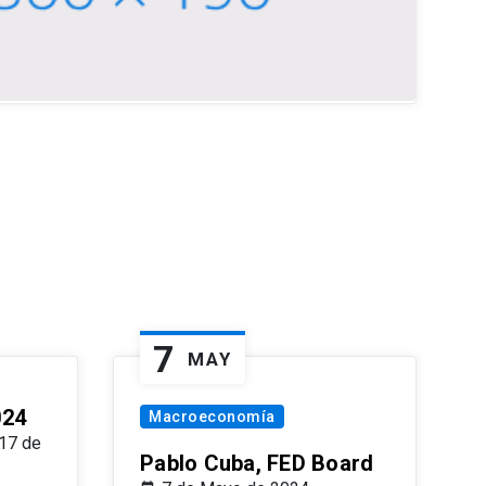
7
MAY
024
Macroeconomía
17 de
Pablo Cuba, FED Board