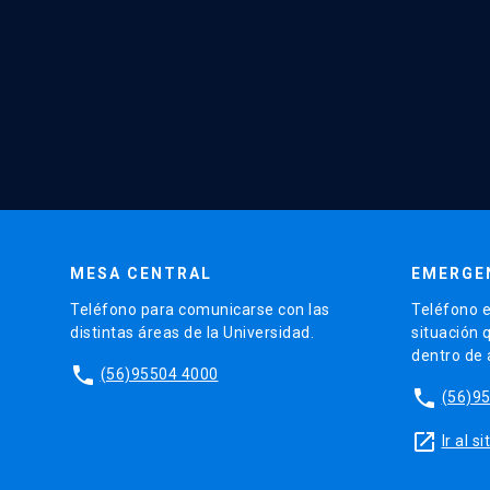
MESA CENTRAL
EMERGE
Teléfono para comunicarse con las
Teléfono e
distintas áreas de la Universidad.
situación 
dentro de
phone
(56)95504 4000
phone
(56)9
launch
Ir al 