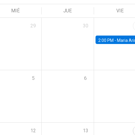
MIÉ
JUE
VIE
29
30
2:00 PM -
Maria Aristizabal-Ramirez, FED
5
6
12
13