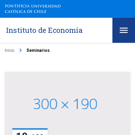
Instituto de Economía
keyboard_arrow_right
Inicio
Seminarios