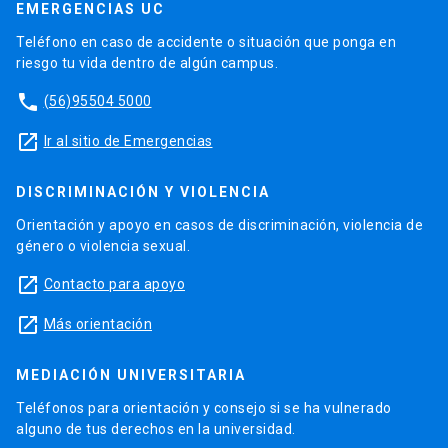
EMERGENCIAS UC
Teléfono en caso de accidente o situación que ponga en
riesgo tu vida dentro de algún campus.
phone
(56)95504 5000
launch
Ir al sitio de Emergencias
DISCRIMINACIÓN Y VIOLENCIA
Orientación y apoyo en casos de discriminación, violencia de
género o violencia sexual.
launch
Contacto para apoyo
launch
Más orientación
MEDIACIÓN UNIVERSITARIA
Teléfonos para orientación y consejo si se ha vulnerado
alguno de tus derechos en la universidad.