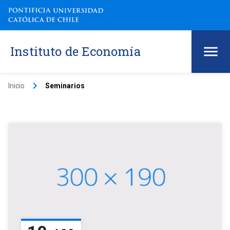
Instituto de Economía
keyboard_arrow_right
Inicio
Seminarios