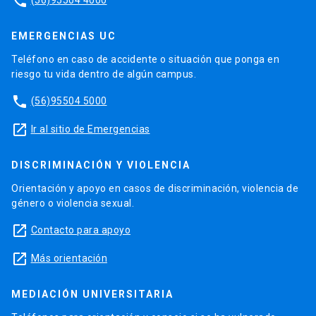
phone
EMERGENCIAS UC
Teléfono en caso de accidente o situación que ponga en
riesgo tu vida dentro de algún campus.
phone
(56)95504 5000
launch
Ir al sitio de Emergencias
DISCRIMINACIÓN Y VIOLENCIA
Orientación y apoyo en casos de discriminación, violencia de
género o violencia sexual.
launch
Contacto para apoyo
launch
Más orientación
MEDIACIÓN UNIVERSITARIA