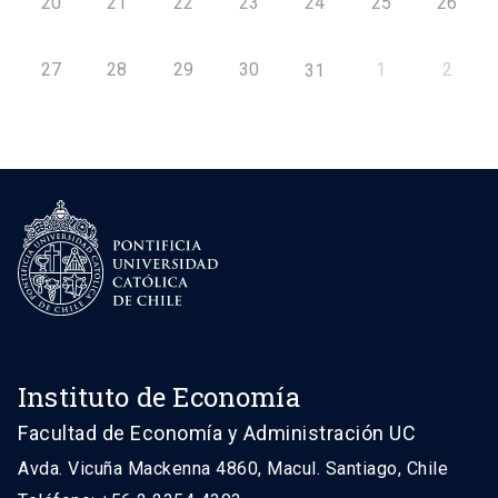
20
21
22
23
24
25
26
27
28
29
30
1
2
31
Instituto de Economía
Facultad de Economía y Administración UC
Avda. Vicuña Mackenna 4860, Macul. Santiago, Chile