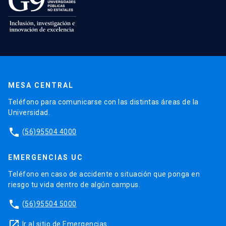
MESA CENTRAL
Teléfono para comunicarse con las distintas áreas de la
Universidad.
phone
(56)95504 4000
EMERGENCIAS UC
Teléfono en caso de accidente o situación que ponga en
riesgo tu vida dentro de algún campus.
phone
(56)95504 5000
launch
Ir al sitio de Emergencias