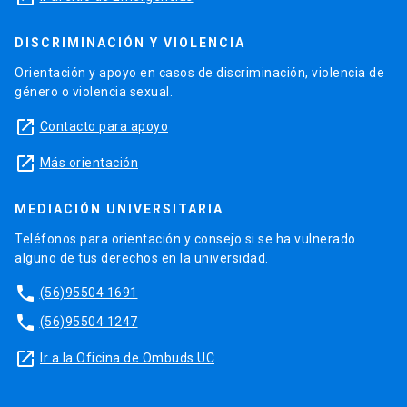
DISCRIMINACIÓN Y VIOLENCIA
Orientación y apoyo en casos de discriminación, violencia de
género o violencia sexual.
launch
Contacto para apoyo
launch
Más orientación
MEDIACIÓN UNIVERSITARIA
Teléfonos para orientación y consejo si se ha vulnerado
alguno de tus derechos en la universidad.
phone
(56)95504 1691
phone
(56)95504 1247
launch
Ir a la Oficina de Ombuds UC