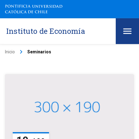
Instituto de Economía
keyboard_arrow_right
Inicio
Seminarios