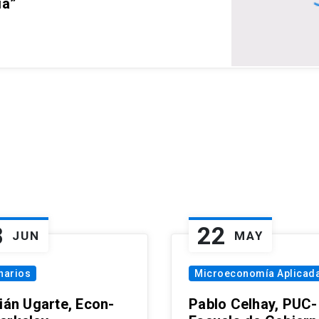
ia”
8
22
JUN
MAY
narios
Microeconomía Aplicad
tián Ugarte, Econ-
Pablo Celhay, PUC-