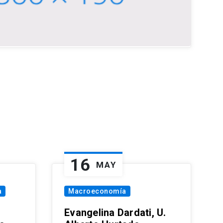
16
MAY
a
Macroeconomía
Evangelina Dardati, U.