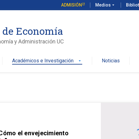
ADMISIÓN
Medios
arrow_drop_down
Biblio
o de Economía
nomía y Administración UC
Académicos e Investigación
Noticias
arrow_drop_down
 Cómo el envejecimiento