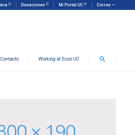
teca
Donaciones
Mi Portal UC
Correo
arrow_drop_down
search
Contacto
Working at Econ UC