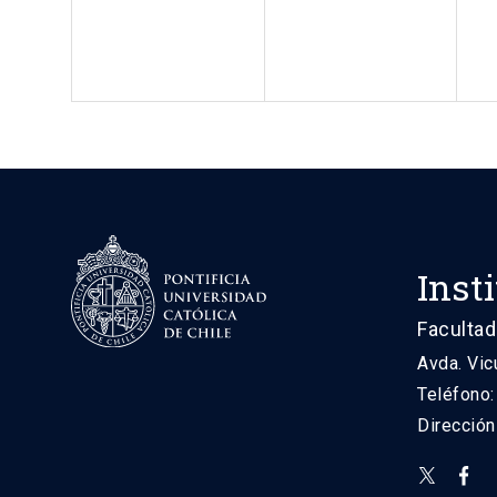
Inst
Facultad
Avda. Vic
Teléfono
Direcció