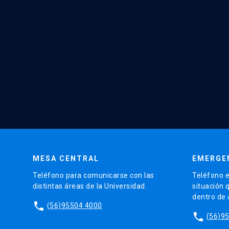
MESA CENTRAL
EMERGE
Teléfono para comunicarse con las
Teléfono e
distintas áreas de la Universidad.
situación 
dentro de
phone
(56)95504 4000
phone
(56)9