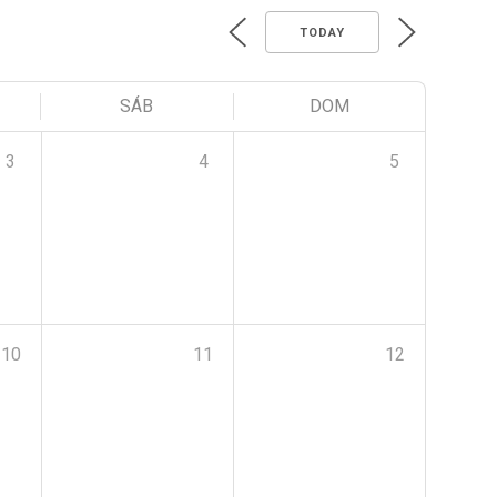
TODAY
SÁB
DOM
3
4
5
10
11
12