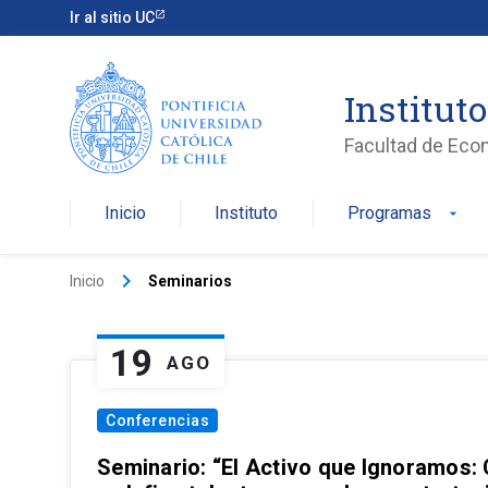
Ir al sitio UC
Institut
Facultad de Eco
Inicio
Instituto
Programas
arrow_drop_down
keyboard_arrow_right
Inicio
Seminarios
19
AGO
Conferencias
Seminario: “El Activo que Ignoramos: