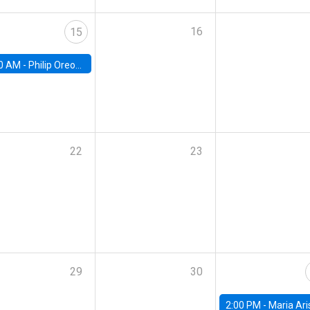
16
15
0 AM -
Philip Oreopolous, University of Toronto
22
23
29
30
2:00 PM -
Maria Aristizabal-Ramirez, FED