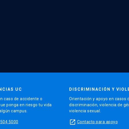
NCIAS UC
DISCRIMINACIÓN Y VIOL
n caso de accidente o
Orientación y apoyo en casos 
que ponga en riesgo tu vida
discriminación, violencia de g
 algún campus.
violencia sexual.
launch
5504 5000
Contacto para apoyo