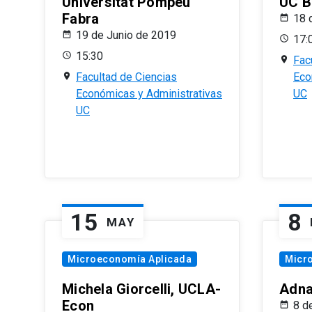
Universitat Pompeu
UC B
Fabra
18 
19 de Junio de 2019
17:
15:30
Fac
Facultad de Ciencias
Eco
Económicas y Administrativas
UC
UC
15
8
MAY
Microeconomía Aplicada
Micr
Michela Giorcelli, UCLA-
Adna
Econ
8 d