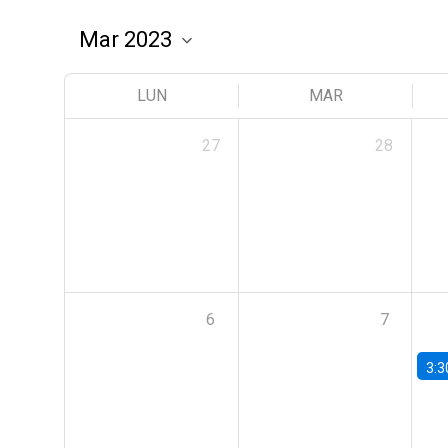
LUN
MAR
27
28
6
7
3:3