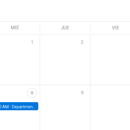
MIÉ
JUE
VIE
1
2
9
8
0 AM -
Department Seminar: James Robinson