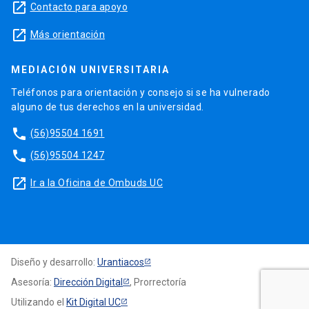
launch
Contacto para apoyo
launch
Más orientación
MEDIACIÓN UNIVERSITARIA
Teléfonos para orientación y consejo si se ha vulnerado
alguno de tus derechos en la universidad.
phone
(56)95504 1691
phone
(56)95504 1247
launch
Ir a la Oficina de Ombuds UC
Diseño y desarrollo:
Urantiacos
Asesoría:
Dirección Digital
, Prorrectoría
Utilizando el
Kit Digital UC