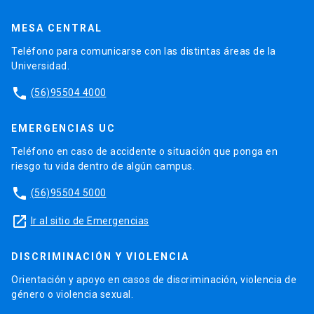
MESA CENTRAL
Teléfono para comunicarse con las distintas áreas de la
Universidad.
phone
(56)95504 4000
EMERGENCIAS UC
Teléfono en caso de accidente o situación que ponga en
riesgo tu vida dentro de algún campus.
phone
(56)95504 5000
launch
Ir al sitio de Emergencias
DISCRIMINACIÓN Y VIOLENCIA
Orientación y apoyo en casos de discriminación, violencia de
género o violencia sexual.