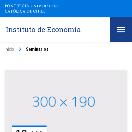
Instituto de Economía
keyboard_arrow_right
Inicio
Seminarios