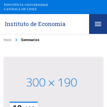
Instituto de Economía
keyboard_arrow_right
Inicio
Seminarios