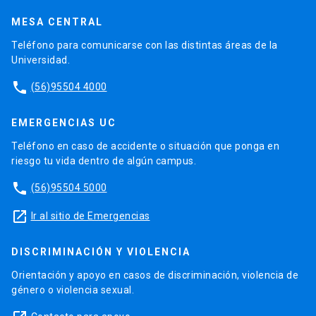
MESA CENTRAL
Teléfono para comunicarse con las distintas áreas de la
Universidad.
phone
(56)95504 4000
EMERGENCIAS UC
Teléfono en caso de accidente o situación que ponga en
riesgo tu vida dentro de algún campus.
phone
(56)95504 5000
launch
Ir al sitio de Emergencias
DISCRIMINACIÓN Y VIOLENCIA
Orientación y apoyo en casos de discriminación, violencia de
género o violencia sexual.