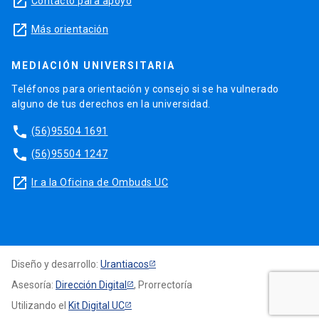
launch
Contacto para apoyo
launch
Más orientación
MEDIACIÓN UNIVERSITARIA
Teléfonos para orientación y consejo si se ha vulnerado
alguno de tus derechos en la universidad.
phone
(56)95504 1691
phone
(56)95504 1247
launch
Ir a la Oficina de Ombuds UC
Diseño y desarrollo:
Urantiacos
Asesoría:
Dirección Digital
, Prorrectoría
Utilizando el
Kit Digital UC