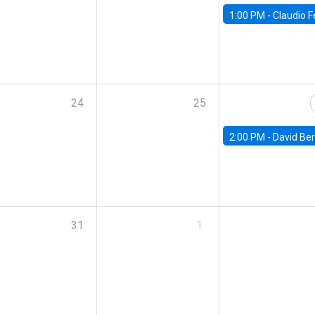
1:00 PM -
Claudio Ferraz, British Col
24
25
2:00 PM -
David Berger, D
31
1