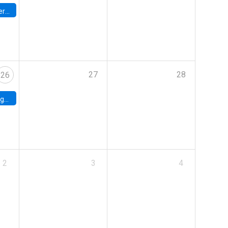
umbia
27
28
26
uke
2
3
4