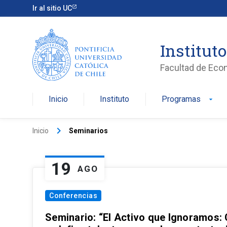
Ir al sitio UC
Institut
Facultad de Eco
Inicio
Instituto
Programas
arrow_drop_down
keyboard_arrow_right
Inicio
Seminarios
19
AGO
Conferencias
Seminario: “El Activo que Ignoramos: