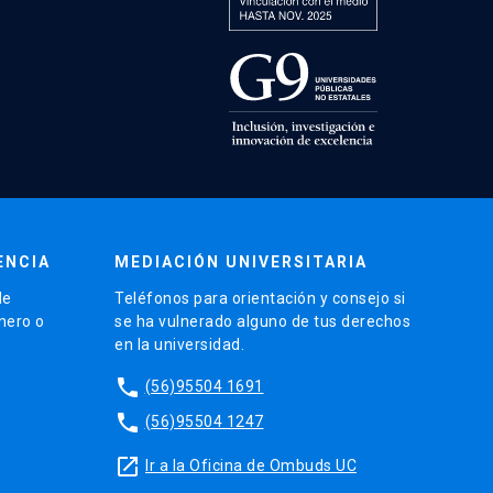
ENCIA
MEDIACIÓN UNIVERSITARIA
de
Teléfonos para orientación y consejo si
énero o
se ha vulnerado alguno de tus derechos
en la universidad.
phone
(56)95504 1691
phone
(56)95504 1247
launch
Ir a la Oficina de Ombuds UC