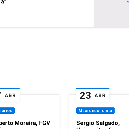
ia”
7
23
ABR
ABR
narios
Macroeconomía
erto Moreira, FGV
Sergio Salgado,