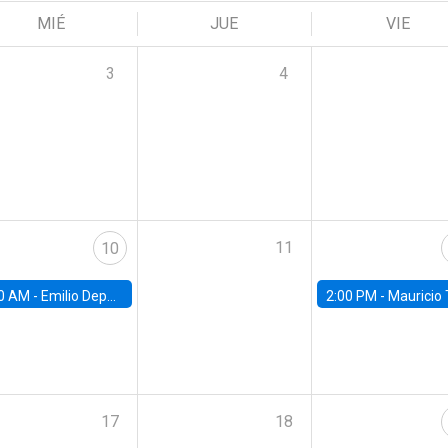
MIÉ
JUE
VIE
3
4
11
10
0 AM -
Emilio Depetris-Chauvín, Universidad Católica
2:00 PM -
Mauricio Tejada,
17
18