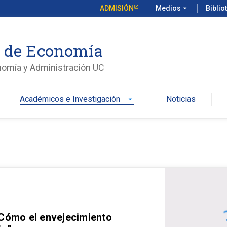
ADMISIÓN
Medios
arrow_drop_down
Biblio
o de Economía
nomía y Administración UC
Académicos e Investigación
Noticias
arrow_drop_down
 Cómo el envejecimiento