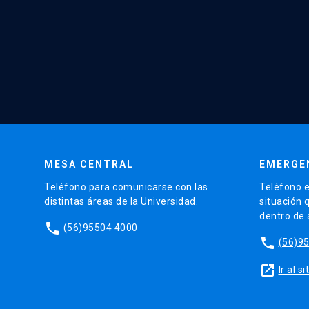
MESA CENTRAL
EMERGE
Teléfono para comunicarse con las
Teléfono e
distintas áreas de la Universidad.
situación 
dentro de
phone
(56)95504 4000
phone
(56)9
launch
Ir al 