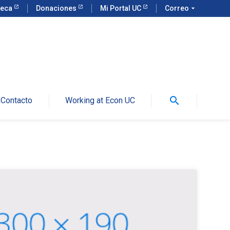
teca
Donaciones
Mi Portal UC
Correo
arrow_drop_down
search
Contacto
Working at Econ UC