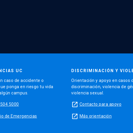
NCIAS UC
DISCRIMINACIÓN Y VIOL
n caso de accidente o
Orientación y apoyo en casos 
que ponga en riesgo tu vida
discriminación, violencia de g
 algún campus.
violencia sexual.
launch
5504 5000
Contacto para apoyo
launch
sitio de Emergencias
Más orientación