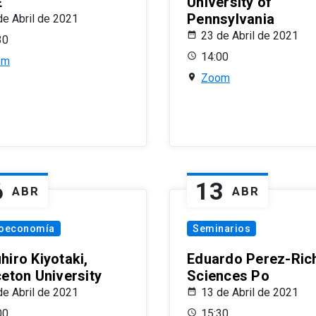
E
University of
Pennsylvania
de Abril de 2021
23 de Abril de 2021
30
14:00
om
Zoom
6
13
ABR
ABR
oeconomía
Seminarios
hiro Kiyotaki,
Eduardo Perez-Rich
ceton University
Sciences Po
de Abril de 2021
13 de Abril de 2021
00
15:30