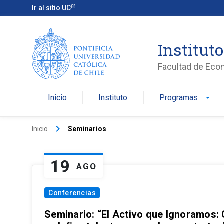
Ir al sitio UC
Institut
Facultad de Eco
Inicio
Instituto
Programas
arrow_drop_down
keyboard_arrow_right
Inicio
Seminarios
19
AGO
Conferencias
Seminario: “El Activo que Ignoramos: