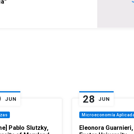
ia”
9
28
JUN
JUN
nzas
Microeconomía Aplicad
ne] Pablo Slutzky,
Eleonora Guarnieri,