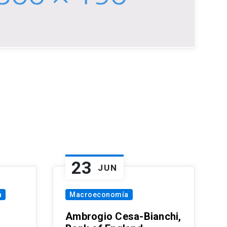
23
JUN
a
Macroeconomía
Ambrogio Cesa-Bianchi,