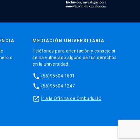
ENCIA
MEDIACIÓN UNIVERSITARIA
de
Teléfonos para orientación y consejo si
énero o
se ha vulnerado alguno de tus derechos
en la universidad.
phone
(56)95504 1691
phone
(56)95504 1247
launch
Ir a la Oficina de Ombuds UC