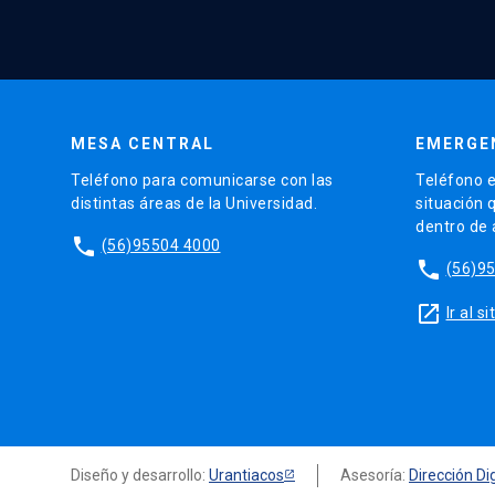
MESA CENTRAL
EMERGE
Teléfono para comunicarse con las
Teléfono e
distintas áreas de la Universidad.
situación 
dentro de
phone
(56)95504 4000
phone
(56)9
launch
Ir al 
Diseño y desarrollo:
Urantiacos
Asesoría:
Dirección Dig