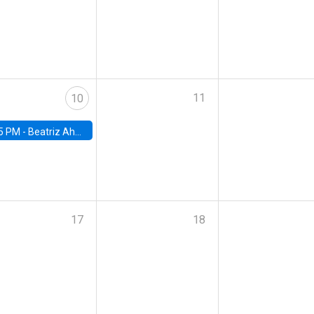
11
10
5 PM -
Beatriz Ahumada, PhD candidate, Universidad de Pittsburgh
17
18