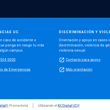
NCIAS UC
DISCRIMINACIÓN Y VIOL
n caso de accidente o
Orientación y apoyo en casos 
que ponga en riesgo tu vida
discriminación, violencia de g
 algún campus.
violencia sexual.
launch
5504 5000
Contacto para apoyo
launch
sitio de Emergencias
Más orientación
ital
, Prorrectoría
Utilizando el
Kit Digital UC