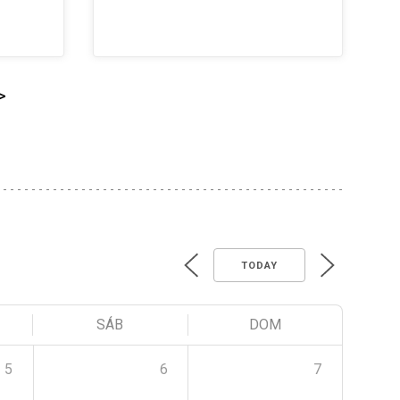
>
TODAY
SÁB
DOM
5
6
7