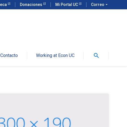
teca
Donaciones
Mi Portal UC
Correo
arrow_drop_down
search
Contacto
Working at Econ UC