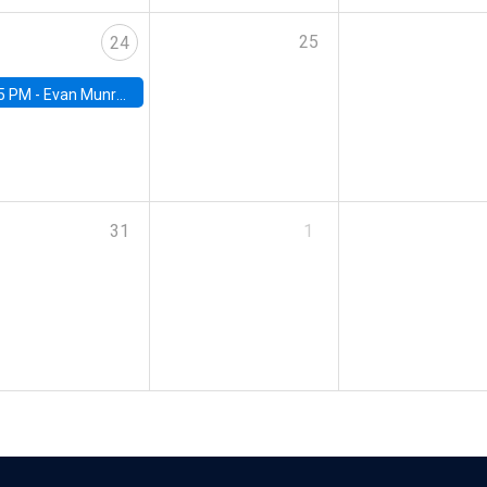
25
24
5 PM -
Evan Munro, Neyman Visiting Assistant Professor in the Department of Statistics at UC Berkeley
31
1