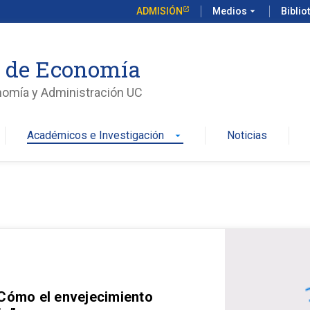
ADMISIÓN
Medios
arrow_drop_down
Biblio
o de Economía
nomía y Administración UC
Académicos e Investigación
Noticias
arrow_drop_down
 Cómo el envejecimiento