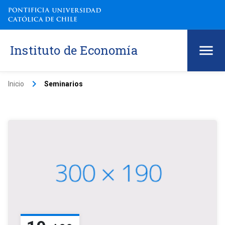
Instituto de Economía
keyboard_arrow_right
Inicio
Seminarios