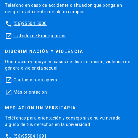
Teléfono en caso de accidente o situación que ponga en
riesgo tu vida dentro de algún campus.
phone
(56)95504 5000
launch
Ir al sitio de Emergencias
DISCRIMINACIÓN Y VIOLENCIA
Orientación y apoyo en casos de discriminación, violencia de
género o violencia sexual.
launch
Contacto para apoyo
launch
Más orientación
MEDIACIÓN UNIVERSITARIA
Teléfonos para orientación y consejo si se ha vulnerado
alguno de tus derechos en la universidad.
phone
(56)95504 1691