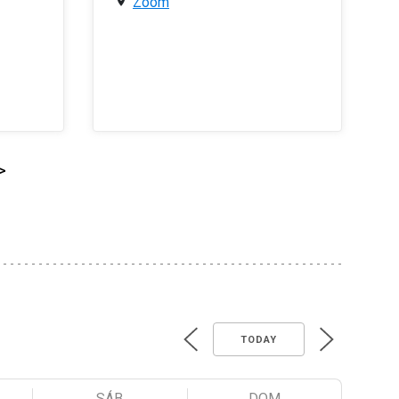
Zoom
>
TODAY
SÁB
DOM