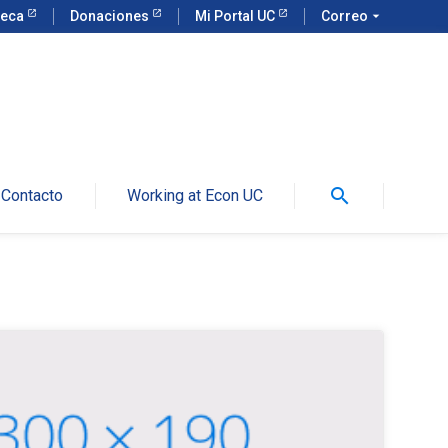
teca
Donaciones
Mi Portal UC
Correo
arrow_drop_down
search
Contacto
Working at Econ UC