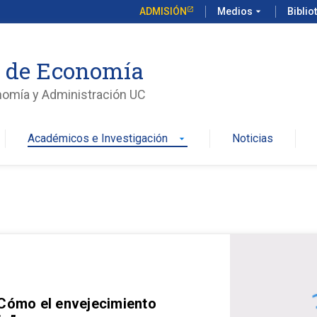
ADMISIÓN
Medios
arrow_drop_down
Biblio
o de Economía
nomía y Administración UC
Académicos e Investigación
Noticias
arrow_drop_down
 Cómo el envejecimiento