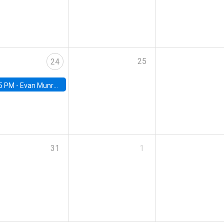
25
24
5 PM -
Evan Munro, Neyman Visiting Assistant Professor in the Department of Statistics at UC Berkeley
31
1