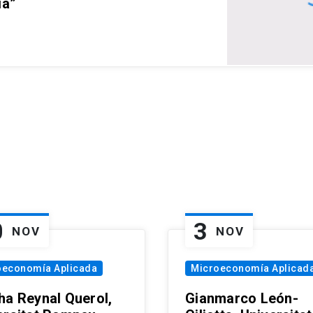
ia”
0
3
NOV
NOV
oeconomía Aplicada
Microeconomía Aplicad
ha Reynal Querol,
Gianmarco León-