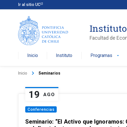
Ir al sitio UC
Institut
Facultad de Eco
Inicio
Instituto
Programas
arrow_drop_down
keyboard_arrow_right
Inicio
Seminarios
19
AGO
Conferencias
Seminario: “El Activo que Ignoramos: