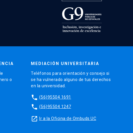
ENCIA
MEDIACIÓN UNIVERSITARIA
de
Teléfonos para orientación y consejo si
énero o
se ha vulnerado alguno de tus derechos
en la universidad.
phone
(56)95504 1691
phone
(56)95504 1247
launch
Ir a la Oficina de Ombuds UC