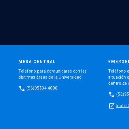
MESA CENTRAL
EMERGE
Teléfono para comunicarse con las
Teléfono e
distintas áreas de la Universidad.
situación 
dentro de
phone
(56)95504 4000
phone
(56)9
launch
Ir al 