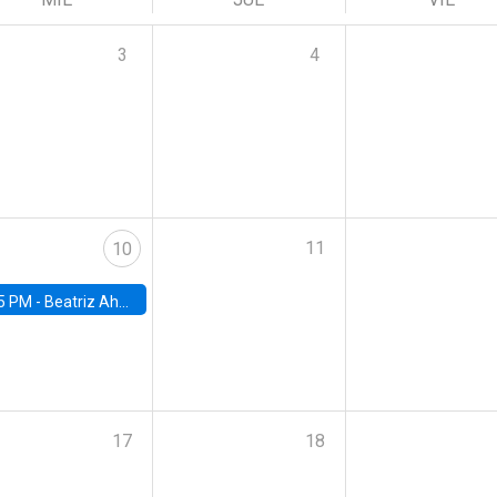
3
4
11
10
5 PM -
Beatriz Ahumada, PhD candidate, Universidad de Pittsburgh
17
18